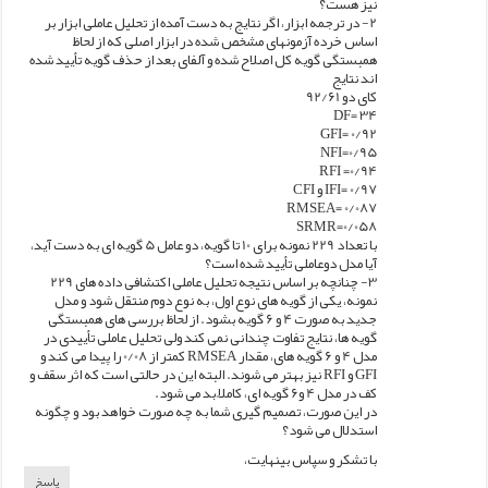
نیز هست؟
2- در ترجمه ابزار، اگر نتایج به دست آمده از تحلیل عاملی ابزار بر
اساس خرده آزمونهای مشخص شده در ابزار اصلی که از لحاظ
همبستگی گویه کل اصلاح شده و آلفای بعد از حذف گویه تأیید شده
اند نتایج
کای دو 92/61
DF= 34
GFI= 0/92
NFI=0/95
RFI =0/94
IFI= 0/97 و CFI
RMSEA= 0/087
SRMR=0/058
با تعداد 229 نمونه برای 10 تا گویه، دو عامل 5 گویه ای به دست آید،
آیا مدل دوعاملی تأیید شده است؟
3- چنانچه بر اساس نتیجه تحلیل عاملی اکتشافی داده های 229
نمونه، یکی از گویه های نوع اول، به نوع دوم منتقل شود و مدل
جدید به صورت 4 و 6 گویه بشود. از لحاظ بررسی های همبستگی
گویه ها، نتایج تفاوت چندانی نمی کند ولی تحلیل عاملی تأییدی در
مدل 4 و 6 گویه های، مقدار RMSEA کمتر از 0/08 را پیدا می کند و
GFI و RFI نیز بهتر می شوند. البته این در حالتی است که اثر سقف و
کف در مدل 4 و6 گویه ای، کاملاً بد می شود.
در این صورت، تصمیم گیری شما به چه صورت خواهد بود و چگونه
استدلال می شود؟
با تشکر و سپاس بینهایت،
پاسخ