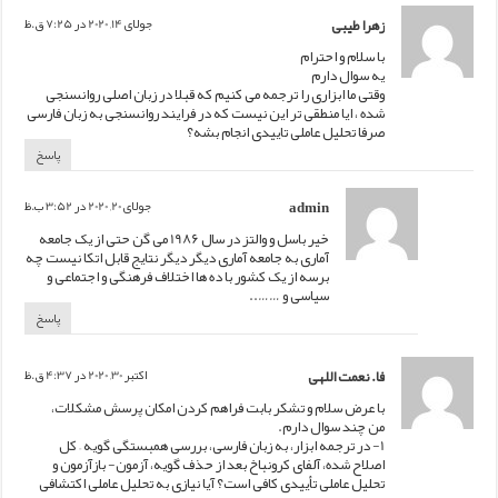
زهرا طیبی
جولای 14, 2020 در 7:25 ق.ظ
با سلام و احترام
یه سوال دارم
وقتی ما ابزاری را ترجمه می کنیم که قبلا در زبان اصلی روانسنجی
شده ، ایا منطقی تر این نیست که در فرایند روانسنجی به زبان فارسی
صرفا تحلیل عاملی تاییدی انجام بشه؟
پاسخ
admin
جولای 20, 2020 در 3:52 ب.ظ
خیر باسل و والتز در سال 1986 می گن حتی از یک جامعه
آماری به جامعه آماری دیگر دیگر نتایج قابل اتکا نیست چه
برسه از یک کشور با ده ها اختلاف فرهنگی و اجتماعی و
سیاسی و ……..
پاسخ
فا. نعمت اللهی
اکتبر 30, 2020 در 4:37 ق.ظ
با عرض سلام و تشکر بابت فراهم کردن امکان پرسش مشکلات،
من چند سوال دارم.
1- در ترجمه ابزار، به زبان فارسی، بررسی همبستگی گویه – کل
اصلاح شده، آلفای کرونباخ بعد از حذف گویه، آزمون- بازآزمون و
تحلیل عاملی تأییدی کافی است؟ آیا نیازی به تحلیل عاملی اکتشافی