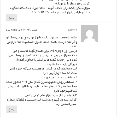
رفرنس مورد نظر را لازم دارم
سوال دیگر اینکه برای حذف گویه ، ; کدام مورد حذف کننده گویه
ابزار در طراحی ابزار است مرحله CVR OR CVI
پاسخ
admin
مارس 24, 2020 در 6:55 ب.ظ
سلام بله ضمن ضرورت باید تمام آزمون های روایی همگرا و
واگرا هم درست باشه. ضمنا تحلیل حساسیت هم لازم می
باشد
در بین اون دو فرم cvi برای اصلاح گویه هاست و حق
حذف سوال در اون نداریم و در cvr حکم نهایی صادر می
شود و بی رحمانه گویه ها بر اساس اجماع برآمده از
خبرگان باید حذف شود.
البته همانطور که در کلاس ها همیشه می گم خبره کسی
است که سه تا ویژگی را دارد
1. تسلط بر ادبیات اون حوزه
2. تسلط بر روش تحقیق مدرن که از سال 2009 متحول شده
و متاسفانه در کتاب ها و مقالات فارسی تماما ایرادات روش
شناختی وجود داره
3. تسلط بر آمار و نرم افزار های کیفی و کمی
اگر این سه ویژگی رو نداشت خبره نیست و فقط کار شما رو
به بیراهه می بره
پاسخ