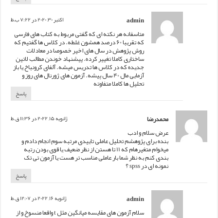
admin
اکتبر 30, 2020 در 7:22 ب.ظ
متاسفانه هر نکته ای که گفتی مربوط به کتاب های فارسی
که تقریبا 60 درصد همشون غلطه. در کلاس ها گفتیم که
روش پژوهش در سال های اخیر خصوصا در معادلات
ساختاری کاملا تغییر کرده. پیشنهاد خوندن مطالب لاتین
جدیده که در کلاس ها تدریس میشه. آلفای کرونباخ یا باز
آزمایی مال 40 سال پیشه. آزمون های ژورنال های روز و
تحلیل ها کاملا متفاوته
پاسخ
محمدرضا
ژانویه 15, 2022 در 11:36 ق.ظ
عرض سلام و ادب
بنده برای پژوهشم تحلیل عاملی تاییدی مرتبه سوم انجام دادم و
میخوام متغیرهام که 11 تا هستن از نظر ضعیف یا قوی بودن رتبه
بندی کنم به نظر شما بار عاملی مناسب تر هست یا آزمون تی تک
نمونه ای در spss ؟
پاسخ
admin
ژانویه 16, 2022 در 12:07 ق.ظ
سلام آزمون های مقایسه میانگین مثل t واقعا منسوخ و از