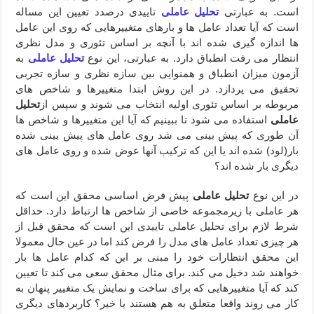
است. به عبارتی
تحلیل عاملی
تاییدی درصدد تعیین این مساله
است که آیا تعداد عامل ها و بارهای متغییرهایی که روی این عامل
ها اندازه گیری شده اند با آنچه بر اساس تئوری و مدل نظری
انتظار می رفت انطباق دارد. به عبارتی، این نوع
تحلیل عاملی
به
آزمون میزان انطباق و همنوایی بین سازه نظری و سازه تجربی
تحقیق می پردازد. در این روش ابتدا متغییرها و شاخص های
مربوطه بر اساس تئوری اولیه انتخاب می شوند و سپس از
تحلیل
عاملی
استفاده می شود تا ببینیم که آیا این متغییرها و شاخص ها
آن طوری که پیش بینی می شد روی عامل های پیش بینی شده
بار(لود) شده اند یا این که ترکیب آنها عوض شده و روی عامل های
دیگری بار شده اند؟
در این نوع
تحلیل عاملی
پیش فرض اساسی محقق این است که
هر عاملی با زیرمجموعه خاصی از شاخص ها ارتباط دارد. حداقل
شرط لازم برای تحلیل عاملی تاییدی این است که محقق قبل از
هر چیزی تعداد عامل های مدل را فرض کند اما در عین حال معمولا
این محقق انتظارات خود را مبنی بر این که کدام عامل ها بار
خواهند شد دخیل می کند. برای مثال محقق سعی می کند تا تعیین
کند که آیا متغییرهایی که برای ساخت و نمایش یک متغییر پنهان به
کار می روند واقعا متعلق به هم هستند یا خیر؟ کاربردهای دیگری