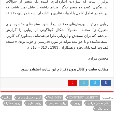
برقرار است که سؤالات اندازه‌گیری کننده یک متغیر از سؤالات
اندازه‌گیری کننده دو متغیر دیگر افتراق داشته یا قابل تمیز باشد، که
این هم در تعامل کامل با ادبیات نظری و اثبات آن است(مرادی، 1395)
روايي می‌تواند بهروش‌های مختلف ايجاد شود. سنجه‌های منتشره براي
متغير(هاي) مختلف معمولاً اشكال گوناگوني از روايي را گزارش
می‌دهند كه براي سنجش و ارزيابي طراحی‌شده‌اند، به‌طوری‌که كاربر،
استفاده‌کننده و يا خواننده بتواند در مورد »درستي و خوب بودن « سنجه
قضاوت كند(دانایی‌فرد و همكاران، 1383 ، 313 – 315 ).
محسن مرادی
مطالب سایت و کانال بدون ذکر نام این سایت استفاده نشود
برچسب
CONSTRUT VALIDITY
VALIDITY
آزمون فورنل و لارکر
پایایی
دکتر محسن مرادی
روایی
روایی تشخیصی
روایی سازی
روایی همگرا
روایی واگرا