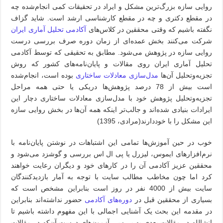
روایی سازه بزرگ‌ترین مشکل و ایراد در تحقیقات کمی انجام‌شده چه
در مقطع دکتری و چه در مقطع کارشناسی ارشد است. شاید گزاف
نگفته باشیم که وقتی محققین در کلاس‌های
آکادمی تحلیل آماری ایران
شرکت می‌کنند بخش عمده‌ای از زمان دوره صرف بررسی درست
روایی سازه در پژوهش می‌شود. مطابق به تحقیقی که توسط آکادمی
تحلیل آماری ایران روی مقالات و پایان‌نامه‌های کشور که روش
تجزیه‌وتحلیل آن‌ها
مدل‌سازی معادلات ساختاری
بوده است، انجام‌شده
است بیش از 78 درصد پژوهش‌ها دریکی یا حتی همه مراحل
تجزیه‌وتحلیل پژوهش خود با مدل‌سازی معادلات ساختاری دچار این
ایرادات بنیادی شده‌اند و جالب‌تر اینکه همه آن‌ها در بخش روایی سازه
این مشکل را با خوددارند(مرادی، 1395)
خوب در حین آموزش‌ها تمامی این اشتباهات در نوشتن پایان‌نامه با
نرم‌افزارهای ایموس، لیزرل یا پی ال اس بررسی و گوشزد می‌شود و
محققین عزیز آکادمی آن را در کارهای خود و دیگران رعایت خواهند
کرد اما چون مخاطب مطالب سایت با توجه به آمار بازدیدکنندگان
سایت بیش از 4000 نفر در روز است بنابراین مشخص است که
بسیاری از محققین قبل در
دوره‌های آکادمی
حضور نداشته‌اند بنابراین
در مقدمه این بحث یک آشنایی اجمالی با این مفهوم داشته باشیم تا
انشالله در مقالات بعدی به بررسی آزمون‌های درست آن‌که در مقالات