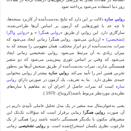
روز دنیا استفاده می‌شود پرداخته شود.
روايي سازه
دلالت بر اين دارد كه نتايج به‌دست‌آمده از كاربرد سنجه‌ها،
تا چه حد با تئوری‌هایی كه آزمون بر اساس آن‌ها طراحی‌شده،
سازگاري دارد. اين روايي از طريق «
روايي همگرا
» و «
روايي واگرا
(تشخيصي)
» ارزيابي می‌شود. روايي همگرا زماني ايجاد می‌شود كه
نمرات به‌دست‌آمده از دو ابزار مختلف، همان مفهومي را بسنجد كه به
ميزان زيادي به آن مرتبط می‌شود. روايي تشخيصي زماني ايجاد
می‌شود كه وقتي بر اساس تئوري پیش‌بینی می‌شود كه دو متغير
همبستگي ندارند، نمرات به‌دست‌آمده از طريق سنجش آن‌ها نيز به‌طور
تجربي همين امر را تأييد می‌کند
.
روايي سازه
بيشتر از روايي محتوايي
جنبه‌ی نظري دارد . بنا به تعريف، يك آزمون در صورتي داراي
روايي
سازه
است كه نمرات حاصل از اجراي آن به مفاهيم یا سازه‌های
نظریه‌ی موردنظر مربوط باشند(كرونباخ، 1970 ).
یعنی به‌عنوان‌مثال سه متغیر در یک مدل تحلیل عاملی تأییدی داریم در
آن صورت
روایی همگرا
زمانی برقرار است که سؤالات تک‌تک این
متغیرهای مکنون با یکدیگر همبستگی داشته باشند زیرا همگی از یک
چارچوب نظری یکسان استخراج‌شده است. و
روایی تشخیصی
زمانی