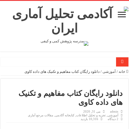
هر آنچه باید درباره نگارش عنوان مقاله علمی بدانید (راهنمای جامع + چک‌لیست)
خانه
/
آموزشی
/
دانلود رایگان کتاب مفاهیم و تکنیک های داده کاوی
اطلاعیه مهم: تغییر تاریخ و ارتقای سرفصل‌های مسترکلاس مقاله نویسی ۱۰۰ ساعته بیبلیومتریک
راهنمای جامع منابع سرچ علمی برای پژوهشگران
دانلود رایگان کتاب مفاهیم و تکنیک
پژوهشگر برجسته چه ویژگی‌هایی دارد؟ مرور ۶ بعد شایستگی
های داده کاوی
کتاب‌سنجی (Bibliometric)؛ سواد گمشده‌ای که ۷۰٪ توان علمی شما را تلف می‌کند
admin
می 31, 2020
آموزشی
,
تجزیه و تحلیل اطلاعات
,
کتابخانه آکادمی
,
مقالات مرجع آماری
سرقت ادبی در مقاله چیست؟ راهنمای کامل پیشگیری و بازنویسی علمی
2 دیدگاه
10,316 بازدید
مسترکلاس آنلاین ۱۰۰ ساعته Bibliometric با R؛ از صفر تا مقاله‌ی Q1