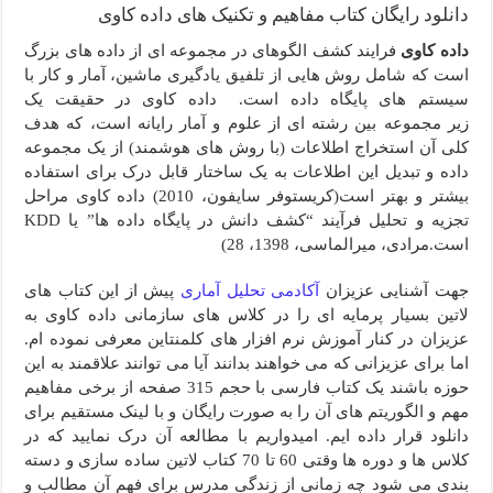
دانلود رایگان کتاب مفاهیم و تکنیک های داده کاوی
نوشتن چکیده استاندارد برای ژورنال‌های Q1 | اصول، نمونه و چک‌لیست ۲۵ گزینه‌ای
داده کاوی
فرایند کشف الگوهای در مجموعه ای از داده های
بزرگ
چرا هوش مصنوعی نمی‌تواند دانش اصیل تولید کند؟ واکاوی محدودیت‌های پژوهش 
است که
شامل روش هایی از تلفیق یادگیری ماشین، آمار
و کار با
روش تحقیق فراترکیب؛ چرا ژورنال‌های Q1 دیگر داده‌های تکراری نمی‌خواهند؟
سیستم های پایگاه داده است
.
داده کاوی در حقیقت یک
زیر مجموعه بین رشته ای از علوم و آمار رایانه است، که هدف
کد چیست؟ ماهیت، تاریخ و معنای کد در پژوهش کیفی
کلی آن استخراج اطلاعات (با روش های هوشمند) از یک مجموعه
فراترکیب چیست؟ راهنمای جامع و گام به گام روش تحقیق فراترکیب (Meta-Synthesis)
داده و تبدیل این اطلاعات به یک ساختار قابل درک برای استفاده
بیشتر و بهتر است(کریستوفر سایفون، 2010)
داده کاوی مراحل
داور ۱ در مقابل داور ۲: نبرد خاموشی که سرنوشت مقاله شما را تعیین می‌کند
تجزیه و تحلیل فرآیند “کشف دانش در پایگاه داده ها” یا KDD
تفاوت پیوست و ضمیمه (Appendix vs Annex) در نگارش و چاپ مقالات علمی
است.مرادی، میرالماسی، 1398، 28)
آموزش صفر تا 100 پژوهش ثانویه (رویکرد مروری) در تحقیقات علمی
جهت آشنایی عزیزان
آکادمی تحلیل آماری
پیش از این کتاب های
لاتین بسیار پرمایه ای را در کلاس های سازمانی داده کاوی به
عزیزان در کنار آموزش نرم افزار های کلمنتاین معرفی نموده ام.
اما برای عزیزانی که می خواهند بدانند آیا می توانند علاقمند به این
حوزه باشند یک کتاب فارسی با حجم 315 صفحه از برخی مفاهیم
مهم و الگوریتم های آن را به صورت رایگان و با لینک مستقیم برای
دانلود قرار داده ایم. امیدواریم با مطالعه آن درک نمایید که در
کلاس ها و دوره ها وقتی 60 تا 70 کتاب لاتین ساده سازی و دسته
بندی می شود چه زمانی از زندگی مدرس برای فهم آن مطالب و