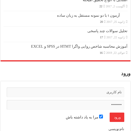
آگوست 2, 2017
22
آزمون t با دو نمونه مستقل به زبان ساده
ژانویه 25, 2017
20
تحلیل سوالات چند پاسخی
ژانویه 22, 2017
17
آموزش محاسبه شاخص روایی واگرا HTMT در SPSS و EXCEL
جولای 22, 2019
16
ورود
مرا به یاد داشته باش
نام‌نویسی