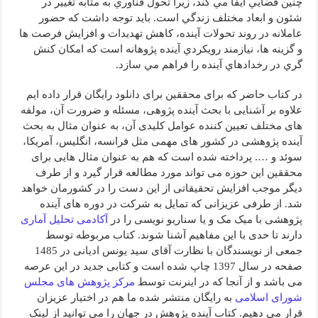
چنين فضايي ايفا مي كند، زيرا تحول فناوري به مثابه تغيير در
شئون و ابعاد مختلف زندگي است. بايد توجه داشت كه حضور
عاملانه در روند تحولات آينده، كاهش تهديدات و افزايش فرصت ها
و گزينه ها، نيازمند رويكردي آينده پژوهانه است كه امكان كنش
گري در رخدادهاي آينده را فراهم مي سازد.
در کتاب حاضر که برای محققین برای دانلود رایگان قرار داده ایم
علاوه بر آشنایی با بحث آینده پژوهی، مسئله و ضرورت آن، مولفه
های مختلف تعیین کننده عوامل کلیدی آن، به عنوان مثال به بحث
آینده پژوهشی در کشور های مهمی مثل فرانسه، انگلیس، آمریکا،
سوئد و …. پرداخته شده است که هم به عنوان مثال هایی برای
محققین این حوزه می تواند مورد مطالعه قرار گیرد و از طرف
دیگر موجب افزایش تحقیقاتی از این دست را در کشورمان خواهد
شد. از طرفی عزیزانی که تمایل به شرکت در دوره های آینده
پژوهشی با میک مک و یا سناریو نویسی را در
آکادمی تحلیل آماری
دارند تا حدی با این مفاهیم آشنا شوند. کتاب مربوطه توسط
جمعی از نویسندگان با نظارت آقای سید یونس ادیانی در 1485
صفحه در سال 1397 چاپ شده است و کتابی جدید در این عرصه
می باشد و از آنجا که در اینرنت توسط
مرکز پژوهش های مجلس
شورای اسلامی
به رایگان منتشر شده ما هم در اختیار عزیزان
قرار می دهیم. کتاب آینده پژوهش در جهان را می توانید از لینک