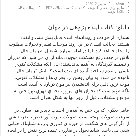
admin
مارس 2, 2020
آمار و روش تحقیق
,
آموزشی
,
کتابخانه آکادمی
,
مقالات PDF
ارسال دیدگاه
3,981 بازدید
دانلود کتاب آینده پژوهی در جهان
بسياري از حوادث و رويدادهاي آينده قابل پيش بيني و انقياد
هستند. دخالت انسان در اين روند موجبات تغيير و تحولات مطلوب
را ايجاد خواهد كرد. اما در اغلب موارد اشتغال به زمان حال و
تلاش در جهت رفع مشكلات موجود، مانع از آن مي شود كه مديران
و تصميم گيرندگان به آينده بيانديشند؛ حال آنكه مشكلات كنوني
ناشي از عدم شناخت آينده اي بوده است كه اينک “زمان حال”
ناميده مي شود. به بيان روشن تر، بحران ها و مشكلات كنوني،
موجه ترين دليل براي انديشيدن پيرامون درباره ي آينده است.
ناگفته پيداست كه بحران هاي امروز نتيجه ي قهري نپرداختن به
موانع و مشكلات، قبل از بروز آنها به شكل بحران است.
عامل ديگري كه پرداختن به آينده را اجتناب ناپذير مي سازد، در
سرعت تحولات نهفته است. تحولات حيرت آور عصر حاضر، ناشي
از دگرگوني هاي شگفت در حوزه ي فناوري و روند شتابناک جهاني
شدن مي باشد. شايد تحول در فناوري عمده ترين نقش را در ايجاد