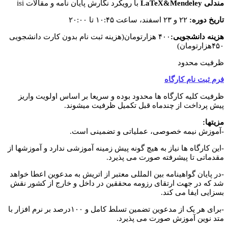
مندلی
LaTeX&Mendeley
با رویکرد نگارش پایان نامه و مقالات isi
تاریخ دوره:
۲۲ و ۲۳ اسفند، ساعت ۱۰:۴۵ تا ۲۰:۰۰
هزینه دانشجویی:
۴۰۰ هزارتومان(هزینه ثبت نام بدون کارت دانشجویی
۴۵۰هزارتومان)
ظرفیت محدود
فرم ثبت نام کارگاه
ظرفیت کلیه کارگاه ها محدود بوده و سریعا بر اساس اولویت واریز
پیش پرداخت از چندماه قبل تکمیل ظرفیت میشوند.
مزیتها
:
-آموزش نیمه خصوصی، عملیاتی و تضمینی است.
-این کارگاه ها نیاز به هیچ گونه پیش زمینه آموزشی ندارد و آموزشها از
مقدماتی تا پیشرفته صورت می پذیرد.
-در پایان گواهینامه بین المللی معتبر از اتریش به مدعوین اعطا خواهد
شد که در جهت ارتقای رزومه محققین در داخل و خارج از کشور نقش
بسزایی ایفا می کند.
-برای هر یک از مدعوین تضمین تسلط کامل و ۱۰۰درصد بر نرم افزار با
متد نوین آموزش صورت می پذیرد.