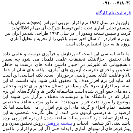
۰۹۱۰۰۰۷۱۸۰۴
?
فرم ثبت نام کارگاه
اولین بار در سال ۱۹۸۴ نرم افزار اس پی اس اس (spss)به عنوان یک
سیستم تحلیل آماری تحت داس توسط شرکت آی بی ام IBMتولید
گردید و سپس نسخه ویندوز آن در سال ۱۹۹۲ طراحی شد.در ایران نیز
این نرم افزاردر ۲۰ سال اخیر سهم بالایی را از تجزیه و تحلیل آماری
پروژه ها به خود اختصاص داده است.
اما نکته اساسی این است که پردازش و فرآوری درست و علمی داده
های تحقیق جزلاینفک تحقیقات علمی قلمداد می شود چه بسیار
دانشجویانی که علیرغم در اختیار داشتن داده های درست به خاطر
تشخیص و اجرای نادرست آزمون های آماری، یافته های شان از خطا
بالا و قابلیت اتکای بسیار پایینی برخوردار است. نکته اساسی این است
که نباید این نرم افزار هدف یک تحقیق تلقی شود، باید دانست که این
بسته نرم افزاری صرفاً یک وسیله در دستان محقق برای تجزیه و تحلیل
داده های جمع آوری شده است.متاسفانه کلاس ها و کارگاه‌های این نرم
افزار که در دانشگاه ها و موسسات مختلف برگزار می شوند این
موضوع را مورد دقت قرار نمی‌دهند؛ به طور مرتب شاهد محققینی
هستیم تمام اجزاء و گزینه های این نرم افزار را می شناسند اما یک
فرضیه را به درستی آزمون نمی کنند. از نظر نگارنده شخصی به این
نرم افزار تسلط دارد که به رسالت ساخته شدن این نرم افزار پی برده
باشد یعنی اگر شخصی ادبیات و
پیشینه پژوهش
، روش تحقیق مدرن و و
پیش‌فرض‌های آزمونهای آماری را بداند حتی اگر این نرم افزار را تاکنون