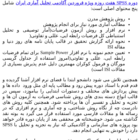
دوره
SPSS
هفت روزه ویژه فروردین آکادمی تحلیل آماری ایران
شامل
پنج محتوای اصلی است:
روش پژوهش مدرن
مطالب آماری مورد نیاز برای انجام پژوهش
نرم افزار و روش آزمون فرضیات(آمار توصیفی و تحلیل
استنباطی کل فرضیات رابطه ایی، عللی و تفاوتی(
نحوه ارائه گزارش تحقیق در قالب پایان نامه های روز دنیا و
مقاله ISI
تعیین حجم نمونه با نرم افزار Sample Power برای تمام فرضیات
رابطه ایی، عللی و تفاوتی(امروز استفاده از جداول گریسی
مورگان و فرمول کوکران مهمترین دلیل عدم پذیرش بسیاری از
مقالات ISI است)
همچنین تلاش می شود دانشجو ابتدا با فضای نرم افزار آشنا گردیده و
قدم قدم با استاد دوره پیش رود و مطالب پایه ای مثل ورود داده ها و
پیش پردازش های مختلف و دستورات ابتدایی را بیاموزد، سپس در
قالب انواع دسته بندی های روش شناسی فرضیات به آزمون آن ها و
تجزیه و تحلیل و تفسیر آن ها پرداخته شود. همچنین کلیه روش های
نادرست چه از نگاه روش شناختی، و چه آماری و نرم افزاری که در
رساله ها و مقالات فارسی مورد استفاده قرار می گیرد به بوته نقد
گذاشته می شود. خوشبختانه هر محققی بعد از پایان دوره قادر خواهد
بود پروژه های سازمانی و آکادمیکی که نیاز به تجزیه و تحلیل با SPSS
دارد را خودش به تنهایی انجام دهد.