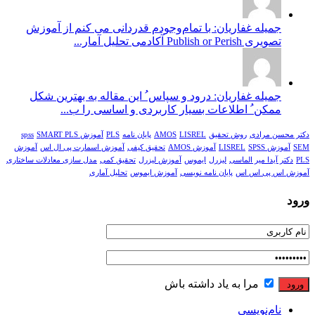
جمیله غفاریان: با تمام‌وجودم قدردانی می کنم از آموزش
تصویری Publish or Perish آکادمی تحلیل آمار...
جمیله غفاریان: درود و سپاس ُ این مقاله به بهترین شکل
ممکن ُ‌ اطلاعات بسیار کاربردی و اساسی را ب...
دکتر محسن مرادی
روش تحقیق
LISREL
AMOS
پایان نامه
PLS
آموزش spss
SMART PLS
SEM
آموزش LISREL
SPSS
آموزش AMOS
تحقیق کیفی
آموزش اسمارت پی ال اس
آموزش
PLS
دکتر آیدا میر الماسی
لیزرل
ایموس
آموزش لیزرل
تحقیق کمی
مدل سازی معادلات ساختاری
آموزش اس پی اس اس
پایان نامه نویسی
آموزش ایموس
تحلیل آماری
ورود
مرا به یاد داشته باش
نام‌نویسی