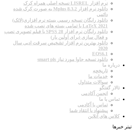
نرم افزار LISREL نسخه اصلی همراه کرک
دانلود نرم افزار Mplus 8.3.2 به صورت کرک شده
دائمی
دانلود رایگان نسخه رسمی بسته نرم افزاری(لاتک)
2021 LaTeX با تمامی بسته های نصب شده
دانلود رایگان نرم افزار SPSS 28 با فیلم تصویری نصب
و فعال سازی (برای اولین بار)
دانلود بهترین نرم افزار تشخیص سرقت ادبی سال
2020
EQS6.1
دانلود نسخه جاوا مورد نیاز smart pls
درباره ما
تاریخچه
خدمات ما
سوالات متداول
تالار گفتگو
انجمن آکادمی
تماس با ما
تماس با آکادمی
پیشنهاد یا انتقاد شما
کلاس های آنلاین
تیتر خبرها