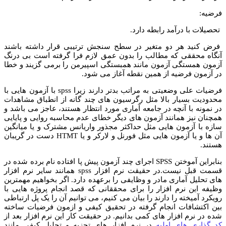
فرضیه:
تحصیلات با درآمد رابطه دارد.
فرض کنید هر دو متغیر در سطح سنجش ترتیبی قرار داشته باشند
آنگاه محققی که مطالب را بدون عمق لازم فرا گرفته است بی درنگ
آزمون همستگی آزمون مانند همبستگی اسپیرمن را برمی گزیند و خطا
در آزمون فرضیه از همین نقطه آغاز می شود.
فرضیات علی وضعیتی به مراتب بدتر دارند زیرا spss با آزمون هایی با
محدودیت بسیار بالا مثل رگرسیون های چند گانه از انطباق مشاهدات
در نمونه با آنچه در جامعه آماری مورد انتظار هستند، عاجز می باشد و
همچنان نیز همانند آزمون های دیگر خطای عدم محاسبه روایی و پایایی
سازه با آزمون هایی مثل حداکثر مجذور واریانس مشترک و یا میانگین
آن ها و یا آزمون هایی مثل فورنل و لارکر و یا HTMT دست در گریبان
هستند.
بنابراین آموختن SPSS اجرای چند آزمون پیش پا افتاده نام برده شده در
قسمت قبل نیست.در حقیقت نرم افزار spss همانند سایر نرم افزار
های تحلیل آماری مادر و وظایفی را برعهده دارد. اگر بخواهیم مهمترین
وظیفه این نرم افزار را برای محققانی که قصد انجام پروژه هایی با
رویکرد آمیخته را دارند را بیان می کنیم، می توانیم آن را یک پل ارتباطی
بین اکتشافات انجام گرفته در تحقیق کیفی و ازمون فرضیات ساخته
شده در نرم افزار های کمی بدانیم. در حقیقت کار این نرم افزار بعد از
کد گذاری های اولیه
در نرم افزار های تجزیه و تحلیل کیفی مانند