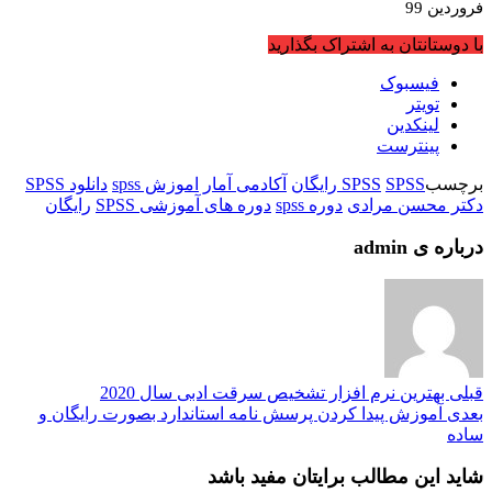
با دوستانتان به اشتراک بگذارید
فیسبوک
تویتر
لینکدین
پینترست
برچسب
SPSS رایگان
SPSS
آکادمی آمار
اموزش spss
دانلود SPSS
دکتر محسن مرادی
دوره spss
دوره های آموزشی SPSS
رایگان
درباره ی admin
قبلی
بهترین نرم افزار تشخیص سرقت ادبی سال 2020
بعدی
آموزش پیدا کردن پرسش نامه استاندارد بصورت رایگان و
ساده
شاید این مطالب برایتان مفید باشد