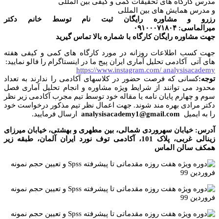
مدرس کارگاه های تحقیقات کمی و کیفی بین المللی
و مدرس همایش های بین المللی
رزرو و مشاوره رایگان ثبت نام توسط خانم دکتر
میرالماسی
:
۰۹۱۰۰۰۷۱۸۰۴
جهت مشاوره رایگان کارگاه با شماره بالا تماس گیرید
جهت کسب اطلاعات روزانه در مورد کارگاه های کمی و کیفی هفته
های آتی آکادمی تحلیل آماری ایران پیج ما در اینستاگرام را فالو نمایید:
https://www.instagram.com/ analysisacademy
توجه
:
کسانی که فرصت حضور در کلاسهای آکادمی را ندارند به تعداد
محدود می توانند از شرایط ویژه مشاوره و انجام تحلیل آماری فصل
سوم و چهارم پایان نامه یا مقاله خود توسط تیم مجرب آکادمی زیر نظر
دکتر مرادی بهره مند شوند. جهت اعمال نظر تیم مذکور درخواست خود
را به ایمیل
analysisacademy1@gmail.com
ارسال فرمایید.
آدرس: خیابان سهروردی شمالی، بین مطهری و بهشتی، خیابان میرزای
زینالی غربی، پلاک 101، آکادمی توف نورد ایران آلمان، طبقه زیر
همکف سالن الماس