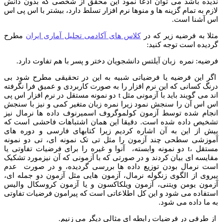
ندیده باشد می توان ادعا نمود این محقق از شخصی که بدون دانش
لازم به تمام گزینه ها و منوها نرم افزار تسلط دارد، بیشتر با اس پی اس
اس آشنا است.
مثلا به فرضیه زیر که در
کلاس های آکادمی تحلیل آماری ایران
مطرح
گردیده است توجه کنید:
فرضیه: نمره زبان آیلتس دانشجویان دختر و پسر با هم تفاوت دارد.
اگر این فرضیه یا فرضیاتی شبیه به این در تحقیقی مطرح شود بی
درنگ کسانی که این نرم افزار را به صورت کاربردی و عمیق فرا نگرفته
اند می گویند باید با آزمونی مثل t دو نمونه مستقل در نرم افزار اس پی
اس اس آن را سنجش نمود زیرا نمره زبان متغیر کمی و نیز با سنجش
انجام شده توسط آزمون کولموگروف اسمیرنوف داده ها نرمال نیز
تشخیص داده شده است. دقیقا این همان اشتباهات فاحشی است که
پیش از این به آن اشاره کردیم زیرا کتابهای فارسی و دوره های
آموزشی سطحی چند آزمون را مثل تی تک نمونه ای، تی دو نمونه
مستقل ،‏t دو نمونه وابسته، آنوا و غیره را برای فرضیات تفاوتی یا
مقایسه ای بیان کردند و در صورتی که با آزمونی که آن نیزمورد تشکیک
است نرمال بودن توزیع داده ها بررسی گردیده، و در صورت عدم
پیروی از الگوی زنگوله نرمال، آزمون هایی مثل آزمون دو جمله ای،
آزمون یومن ویتنی، آزمون ویلکاکسون و یا آزمون کروسکال والیس
استفاده می شود و این کل اطلاعاتی است که پیرامون فرضیات تفاوتی
به ما داده می شود.
از طرفی در فرضیات رابطه ای مثالی دیگر می زنیم.