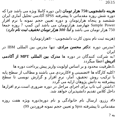
20:15
هزینه دانشجویی:750 هزار تومان
(این دوره کاملا ویژه می باشد چرا که
دوره شش روزه مقدماتی تا پیشرفته SPSS آکادمی تحلیل آماری ایران
ششصد و پنجاه هزارتومان و دوره تعیین حجم نمونه با نرم افزار
Sample Power چهارصد هزارتومان می باشد این کمپ 7 روزه جمعا
750 هزار تومان می باشد و
لذا 300 هزار تومان تخفیف ثبت نام دارد
)
(هزینه ثبت نام بدون کارت دانشجویی:8۰۰هزارتومان)
?مدرس دوره :
دکتر محسن مرادی
، تنها مدرس بین المللی IBM در
ایران
?به شرکت کنندگان در دوره ها
مدرک بین المللی
MPT
از آکادمی
اتریش
اعطا میگردد
⚠️ظرفیت محدود و بر اساس اولویت واریز پیش پرداخت دوره ها
?کلیه کارگاه ها #تضمینی و #کاربردی می باشند و مطالب از سطح پایه
با ترکیب روش تحقیق، آمار، نرم افزار و گزارش نویسی تا سطح
پیشرفته به دانش پژوهان ارایه می گردد
?داشتن لپ تاپ برای اجرای مراحل در دوره ضروری است.نرم افزارها
داخل کلاس تقدیم دانشپذیران خواهد شد.
✍ رزرو، ارسال نام خانوادگی و نام دوره(دوره ویژه هفت روزه
مقدماتی تا پیشرفته Spss و تعیین حجم نمونه فروردین 99)
به ?