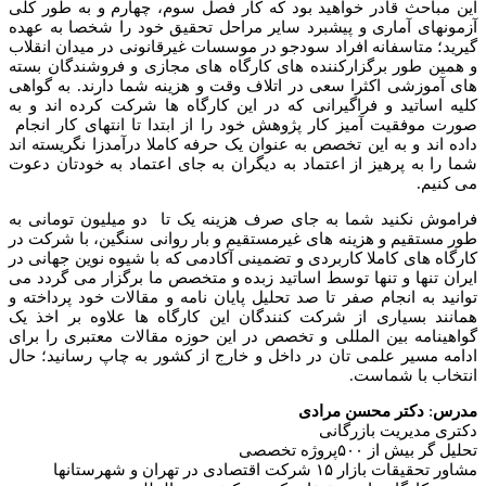
این مباحث قادر خواهید بود که کار فصل سوم، چهارم و به طور کلی
آزمونهای آماری و پیشبرد سایر مراحل تحقیق خود را شخصا به عهده
گیرید؛ متاسفانه افراد سودجو در موسسات غیرقانونی در میدان انقلاب
و همین طور برگزارکننده های کارگاه های مجازی و فروشندگان بسته
های آموزشی اکثرا سعی در اتلاف وقت و هزینه شما دارند. به گواهی
کلیه اساتید و فراگیرانی که در این کارگاه ها شرکت کرده اند و به
صورت موفقیت آمیز کار پژوهش خود را از ابتدا تا انتهای کار انجام
داده اند و به این تخصص به عنوان یک حرفه کاملا درآمدزا نگریسته اند
شما را به پرهیز از اعتماد به دیگران به جای اعتماد به خودتان دعوت
می کنیم.
فراموش نکنید شما به جای صرف هزینه یک تا دو میلیون تومانی به
طور مستقیم و هزینه های غیرمستقیم و بار روانی سنگین، با شرکت در
کارگاه های کاملا کاربردی و تضمینی آکادمی که با شیوه نوین جهانی در
ایران تنها و تنها توسط اساتید زبده و متخصص ما برگزار می گردد می
توانید به انجام صفر تا صد تحلیل پایان نامه و مقالات خود پرداخته و
همانند بسیاری از شرکت کنندگان این کارگاه ها علاوه بر اخذ یک
گواهینامه بین المللی و تخصص در این حوزه مقالات معتبری را برای
ادامه مسیر علمی تان در داخل و خارج از کشور به چاپ رسانید؛ حال
انتخاب با شماست.
مدرس
:
دکتر محسن مرادی
دکتری مدیریت بازرگانی
تحلیل گر بیش از ۵۰۰پروژه تخصصی
مشاور تحقیقات بازار ۱۵ شرکت اقتصادی در تهران و شهرستانها