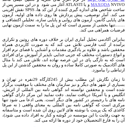
MAXQDA
NVIVO و یا ATLASTI آغاز می شود و در این مسیر پس از
ساخت شاخص های اندازه گیری کننده از این کد ها، SPSS نقش آفرینی
می کند. آمار توصیفی، پیش پردازش ها روی داده های اولیه، آزمون
های پایایی گانمن، آزمون های روایی و پایایی سازه، تحلیلی اکتشافی و
…….تنها بخشی از مسیری است که این پل ما را به سمت آزمون نهایی
فرضیات همراهی می کند.
بنابراین آکادمی تحلیل آماری ایران بر خلاف دوره های روتین و تکراری
برآمده از کتب فارسی تلاش می کند که به صورت کاربردی همراه
محققین باشد و علاوه بر یادگیری مقدمات و آشنایی با فضای نرم افزار
و انواع دستورات مختلف که جزیی جدایی ناپذیر از آموزش برای افرادی
است که به تازگی پای در این عرصه نهاده اند، تلاش می کند با مثال
های آکادمیک به صورتی کاملا ساده و روان به محققین گذشتن از این پل
ارتباطی را بیاموزد.
تا زمان نگارش این مطلب بیش از 245کارگاه 29نفره در تهران و
بسیاری از شهر های دیگر و نیز سازمان های مختلف با موفقیت برگزار
شده است و محققین توانسته اند گواهی نامه بین المللی از اتریش،
انگلیس و یا آمریکا دریافت نمایند. دقت نمایید این مرکز دارای گواهی
نامه های با رجیستر در کشور های دیگر است. یعنی ادعا می شود تنها
مرکزی است که گواهی نامه بین المللی به معنای واقعی ( نه صرفا
کاغذی که یک پرینت با نوشته های لاتین روی آن شده است و متاسفانه
به جهت رقابت با این موسسه در گوشه و کنار به افراد داده می شود)،
آن را به فارغ التحصیلان خود از دوره ها ارائه می کند.