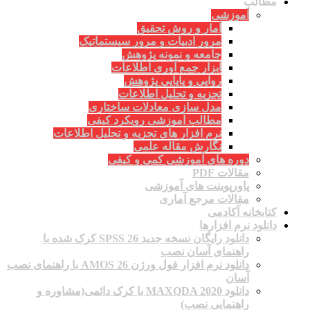
مطالب
آموزشی
آمار و روش تحقیق
مرور ادبیات و مرور سیستماتیک
جامعه و نمونه پژوهش
ابزار جمع آوری اطلاعات
روایی و پایایی پژوهش
تجزیه و تحلیل اطلاعات
مدل سازی معادلات ساختاری
مطالب آموزشی رویکرد کیفی
نرم افزار های تجزیه و تحلیل اطلاعات
نگارش مقاله علمی
دوره های آموزشی کمی و کیفی
مقالات PDF
پاورپوینت های آموزشی
مقالات مرجع آماری
کتابخانه آکادمی
دانلود نرم افزارها
دانلود رایگان نسخه جدید SPSS 26 کرک شده با
راهنمای آسان نصب
دانلود نرم افزار فول ورژن AMOS 26 با راهنمای نصب
آسان
دانلود MAXQDA 2020 با کرک دائمی(مشاوره و
راهنمایی نصب)