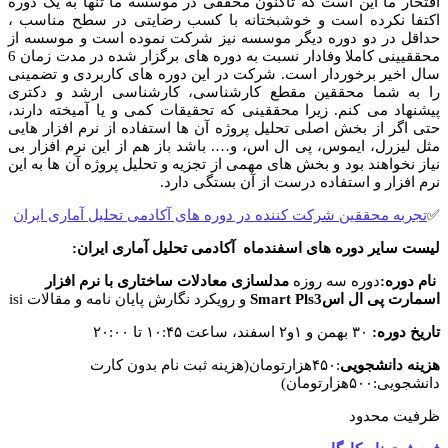
افتخار ما این است که تاکنون محققی در موسسه ما تنها به یک دوره
اکتفا نکرده است و خوشبختانه با کسب رضایتی در سطح مناسب ،
حداقل در دو دوره دیگر موسسه نیز شرکت نموده است و موسسه از
محققیینی کاملا وفادار نسبت به دوره های برگزار شده در مدت زمان 6
سال اخیر برخوردار است. شرکت در این دوره های کاربردی و تضمینی
را به شما محققین مقطع کارشناسی، کارشناسی ارشد و دکتری
پیشنهاد می کنم. زیرا محققینی که تحقیقات کمی و یا آمیخته دارند،
حتی اگر از بخش اصلی تحلیل پروژه آن ها استفاده از نرم افزار هایی
مثل لیزرل، ایموس، پی ال اس، و…. باشد باز هم از این نرم افزار بی
نیاز نخواهند بود و بخش های مهمی از تجزیه و تحلیل پروژه آن ها به این
نرم افزار و استفاده درست از آن بستگی دارد.
✅
تجربه محققین شرکت کننده در دوره های آکادمی تحلیل آماری ایران
لیست سایر دوره های اسفندماه آکادمی تحلیل آماری ایران:
نام دوره:
دوره سه روزه
مدلسازی معادلات ساختاری با نرم افزار
اسمارت پی ال اس
Smart Pls3
و رویکرد نگارش پایان نامه و مقالات isi
تاریخ دوره:
۳۰ بهمن و ۱و۲ اسفند، ساعت ۱۰:۴۵ تا ۲۰:۰۰
هزینه دانشجویی
:۴۵۰هزارتومان(هزینه ثبت نام بدون کارت
دانشجویی:۵۰۰هزارتومان)
ظرفیت محدود