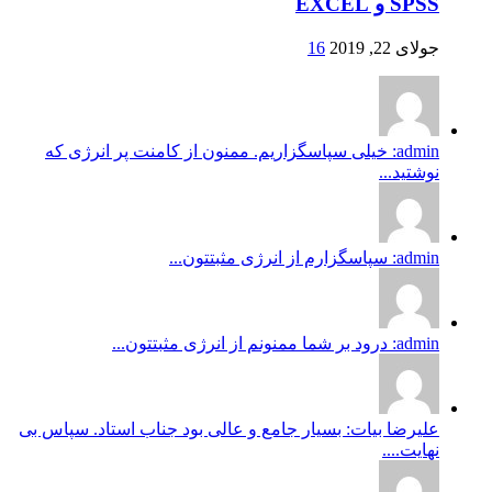
SPSS و EXCEL
جولای 22, 2019
16
admin: خیلی سپاسگزاریم. ممنون از کامنت پر انرژی که
نوشتید...
admin: سپاسگزارم از انرژی مثبتتون...
admin: درود بر شما ممنونم از انرژی مثبتتون...
علیرضا بیات: بسیار جامع و عالی بود جناب استاد. سپاس بی
نهایت....