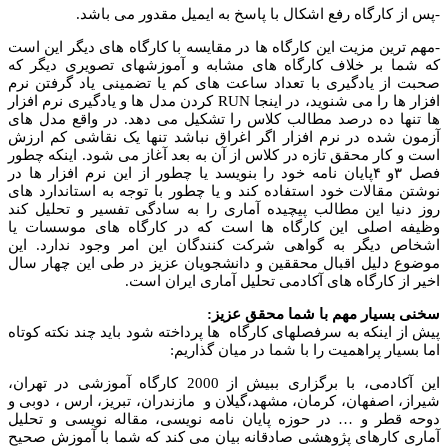
-پس از کارگاه رفع اشکال با پاسخ به ایمیل مقدور می باشد.
-مهم ترین مزیت این کارگاه ها در مقایسه با کارگاه های دیگر این است
که شما بر خلاف کارگاه های مشابه و آموزشهای تصویری دیگر که
صحبت از یادگیری با تعداد ساعت های کم یا تضمینی یاد گرفتن نرم
افزار ها را می شنوید، در اینجا RUN کردن مدل ها و یادگیری نرم افزار
ها تنها ده درصد مطالب کلاس را تشکیل می دهد. در واقع مدل های
آزمون شده در نرم افزار اگر اغراق نباشد تنها یک نقاشی کم ارزش
است و کار محقق تازه در کلاس از آن به بعد آغاز می شود. اینکه چطور
فصل ۳و ۴پایان نامه خود را بنویسد یا چطور از این نرم افزار ها در
نوشتن مقالات خود استفاده کند و یا چطور با توجه به استاندارد های
روز دنیا این مطالب پیچیده آماری را به سادگی تفسیر و تحلیل کند
وظیفه اصلی این کارگاه ها است که در کارگاه های موسسات یا
اشخاص دیگر به گواهی شرکت کنندگان این امر وجود ندارد. این
موضوع دلیل اقبال محققین و دانشجویان عزیز در طی این چهار سال
اخیر از کارگاه های آکادمی تحلیل آماری ایران است.
سخنی بسیار مهم با شما محقق عزیز
:
پیش از اینکه به سرفصلهای کارگاه ها پرداخته شود باید چند نکته کوتاه
اما بسیار پراهمیت را با شما در میان گذاریم:
این آکادمی، با برگزاری ببیش از 2000 کارگاه آموزشی در تهران،
شیراز، اصفهان، کرمان، مشهد،گیلان و مازندران، تبریز، ارس ، دوبی و
دوحه قطر و … در حوزه پایان نامه نویسی، مقاله نویسی و تحلیل
آماری کارهای پژوهشی صادقانه بیان می کند که شما با آموزش صحیح