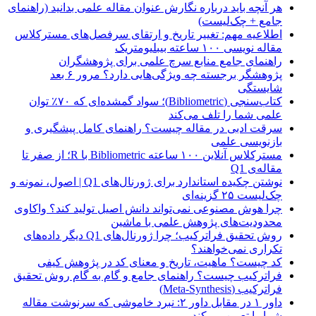
هر آنچه باید درباره نگارش عنوان مقاله علمی بدانید (راهنمای
جامع + چک‌لیست)
اطلاعیه مهم: تغییر تاریخ و ارتقای سرفصل‌های مسترکلاس
مقاله نویسی ۱۰۰ ساعته بیبلیومتریک
راهنمای جامع منابع سرچ علمی برای پژوهشگران
پژوهشگر برجسته چه ویژگی‌هایی دارد؟ مرور ۶ بعد
شایستگی
کتاب‌سنجی (Bibliometric)؛ سواد گمشده‌ای که ۷۰٪ توان
علمی شما را تلف می‌کند
سرقت ادبی در مقاله چیست؟ راهنمای کامل پیشگیری و
بازنویسی علمی
مسترکلاس آنلاین ۱۰۰ ساعته Bibliometric با R؛ از صفر تا
مقاله‌ی Q1
نوشتن چکیده استاندارد برای ژورنال‌های Q1 | اصول، نمونه و
چک‌لیست ۲۵ گزینه‌ای
چرا هوش مصنوعی نمی‌تواند دانش اصیل تولید کند؟ واکاوی
محدودیت‌های پژوهش علمی با ماشین
روش تحقیق فراترکیب؛ چرا ژورنال‌های Q1 دیگر داده‌های
تکراری نمی‌خواهند؟
کد چیست؟ ماهیت، تاریخ و معنای کد در پژوهش کیفی
فراترکیب چیست؟ راهنمای جامع و گام به گام روش تحقیق
فراترکیب (Meta-Synthesis)
داور ۱ در مقابل داور ۲: نبرد خاموشی که سرنوشت مقاله
شما را تعیین می‌کند