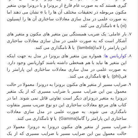
گیری هستند که به صورت عام فارغ از برونزا و یا درونزا بودن متغیر
مکنون مربوطه در تحقیقات مختلف آن ها را با
e
نشان می دهند اما
به صورت علمی در مدل سازی معادلات ساختاری آن ها را اپسیلون
(
xi
) یا
ε
نامگذاری می کنند.
بار عاملی: یک ضریب همبستگی بین متغیر های مکنون و متغیر های
آشکار است که به صورت علمی در مدل سازی معادلات ساختاری
این پارامتر را لاندا(
lambda
) یا
λ
نامگذاری می کنند.
کواریانس ها
: همواره بین متغیر های برونزا در مدل به جهت اینکه
این متغیر ها نباید با هم همخطی داشته باشند کواریانس وجود دارد.
به صورت علمی در مدل سازی معادلات ساختاری این پارامتر را
فی(
phi
) یا
φ
نامگذاری می کنند.
ضرایب مسیر از متغیر های مکنون برونزا به درونزا: معمولا در حالت
معمول بین این ضرایب مسیر با ضرایب مسیری که از یک متغیر
درونزا به متغیر درونزای دیگر است تفاوتی قائل نمی شوند. اما در
کتاب های مرجع معادلات ساختاری این دو نوع ضریب مسیر متفاوت
نامگذاری می شوند. به صورت علمی در مدل سازی معادلات
ساختاری این پارامتر را گاما(
Gamma
) یا
γ
نامگذاری می کنند.
ضرایب مسیر از متغیر های مکنون درونزا به درونزا: معمولا در
حالت معمول بین این ضرایب مسیر با ضرایب مسیری که از یک