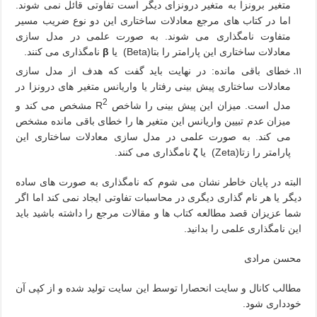
متغیر برونزا به متغیر درونزای دیگر است تفاوتی قائل نمی شوند.
اما در کتاب های مرجع معادلات ساختاری این دو نوع ضریب مسیر
متفاوت نامگذاری می شوند. به صورت علمی در مدل سازی
معادلات ساختاری این پارامتر را بتا(
Beta
) یا
β
نامگذاری می کنند.
خطای باقی مانده: در نهایت باید گفت که هدف از مدل سازی
معادلات ساختاری پیش بینی رفتار یا واریانس متغیر های درونزا در
2
مدل است. میزان این پیش بینی را شاخص
R
مشخص می کند و
میزان عدم تبیین واریانس این متغیر ها را خطای باقی مانده مشخص
می کند. به صورت علمی در مدل سازی معادلات ساختاری این
پارامتر را زتا(
Zeta
) یا
ζ
نامگذاری می کنند.
البته در پایان خاطر نشان می شوم که نامگذاری به صورت های ساده
دیگر یا هر نام گذاری دیگری در محاسبات تفاوتی ایجاد نمی کند اما اگر
شما عزیزان قصد مطالعه کتاب ها و مقالات مرجع را داشته باشید باید
این نامگذاری علمی را بدانید.
محسن مرادی
مطالب کانال و سایت انحصارا توسط این سایت تولید شده و از کپی آن
خودداری شود.