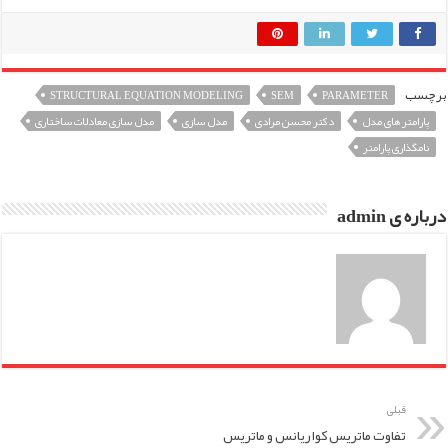
برچسب
STRUCTURAL EQUATION MODELING
SEM
PARAMETER
پارامتر های مدل
دکتر محسن مرادی
مدل سازی
مدل سازی معادلات ساختاری
نامگذاری پارامتر
درباره ی admin
قبلی
تفاوت ماتریس کواریانس و ماتریس