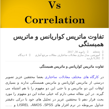
تفاوت ماتریس کواریانس و ماتریس
همبستگی
admin
ژانویه 30, 2017
آموزشی
,
مدل سازی معادلات ساختاری
,
مقالات مرجع آماری
4 دیدگاه
9,282 بازدید
تفاوت ماتریس کواریانس و ماتریس همبستگی
در
کارگاه های مختلف معادلات ساختاری
بعضا محققین عزیز تصویر
درستی از ماتریس کواریانس و ماتریس همبستگی ندارند و بسیاری
اوقات این دو ماتریس و یا حتی این دو مفهوم را با هم اشتباه می
گیرند. در این مقاله سعی دارم که خیلی ساده این دو مفهوم را مورد
بحث قرار دهم تا محققین عزیز در تحلیل های خود با درکی دقیقتر
جداول مربوطه در نرم افزار های
SPSS
،
AMOS
،
LISREL
و ……