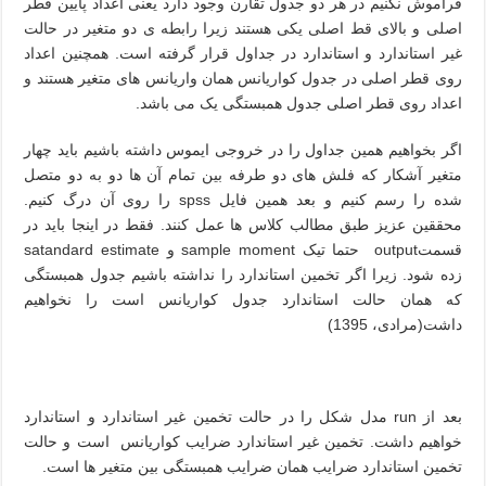
فراموش نکنیم در هر دو جدول تقارن وجود دارد یعنی اعداد پایین قطر
اصلی و بالای قط اصلی یکی هستند زیرا رابطه ی دو متغیر در حالت
غیر استاندارد و استاندارد در جداول قرار گرفته است. همچنین اعداد
روی قطر اصلی در جدول کواریانس همان واریانس های متغیر هستند و
اعداد روی قطر اصلی جدول همبستگی یک می باشد.
اگر بخواهیم همین جداول را در خروجی ایموس داشته باشیم باید چهار
متغیر آشکار که فلش های دو طرفه بین تمام آن ها دو به دو متصل
شده را رسم کنیم و بعد همین فایل
spss
را روی آن درگ کنیم.
محققین عزیز طبق مطالب کلاس ها عمل کنند. فقط در اینجا باید در
قسمت
output
حتما تیک
sample moment
و
satandard estimate
زده شود. زیرا اگر تخمین استاندارد را نداشته باشیم جدول همبستگی
که همان حالت استاندارد جدول کواریانس است را نخواهیم
داشت(مرادی، 1395)
بعد از
run
مدل شکل را در حالت تخمین غیر استاندارد و استاندارد
خواهیم داشت. تخمین غیر استاندارد ضرایب کواریانس است و حالت
تخمین استاندارد ضرایب همان ضرایب همبستگی بین متغیر ها است.