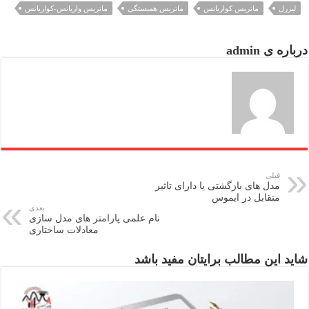
لیزرل
ماتریس کواریانس
ماتریس همبستگی
ماتریس واریانس-کواریانس
درباره ی admin
قبلی
مدل های بازگشتی یا دارای تاثیر
متقابل در ایموس
بعدی
نام علمی پارامتر های مدل سازی
معادلات ساختاری
شاید این مطالب برایتان مفید باشد