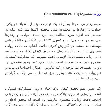
روایی
تفسیری(
Interpretative validity
)
محققان کیفی صرفاً به ارائه یک توصیف بهتر از اشـیاء فـیزیکی،
حوادث و رفتارها در مجموعه مورد تـحقیق اکـتفا نـمی‌کنند‌ بلکه‌ به
مـعانی‌ کـه افراد مورد مطالعه بـه ایـن اشیاء، حوادث و رفتارها
می‌دهند نیز توجه می‌کنند (ماکسول, 1992, ص 288). در‌ حالیکه روایی
توصیفی به صحت در گـزارش کـردن داده‌ها اشاره می‌نماید‌، روایی‌
تفسیری‌ نـیاز بـه ایجاد پنـجره‌ای بـه درون اذهـان افراد مورد مطالعه
دارد. روایـی تفسیری به بازنمایی دقیق مفهومی ‌‌که‌ مشارکت کننده به
موضوع مورد مطالعه داده است اشاره مـی کـند. بطور مشخص‌ تر‌،
روایی‌ تفسیری بـه درجـه‌ای کـه نـگرش، افـکار، احساسات، نیات و
تـجربیات مـشارکت کننده بطور دقیق توسط محقق‌ درک و گزارش
می‌شود ارتباط دارد
.
یک بخش مهم تحقیق کیفی درک جهان درونی‌ مـشارکت کـنندگان
اسـت و روایی‌ تفسیری‌ بیانگر درجه دقت در ارائه این جـهان درونـی
اسـت. دقـت روایـی تـفسیری نیازمند این است که محقق اذهان و
تفکرات مشارکت کنندگان را درک نماید و از نگاه آنها به موضوع بنگرد