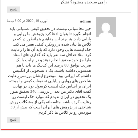
راهی سنجیده میشود؟ تشکر
پاسخ
admin
آوریل 19, 2020 در 3:00 ب.ظ
خیر محاسباتی نیست. در تحقیق کیفی عملیاتی باید
انجام بگیره تا بتوان ادعا کرد پژوهش ما روایی و
پایایی دارد. هر چند این مفاهیم همانطور در که در
کلاس ها بیان شده در رویکرد کیفی تغییر می کند.
چک لیست هایی وجود دارد که باید آن ها را رعایت
کرد. مثلا حداقل سه نفر باید کد گذاری های اسناد
مارا جز خود محقق انجام دهند و در نهایت با یک
ضریب توافق 80 درصد این کدینگ ها باید با هم
همسویی داشته باشند. یک دانشجویی از انگلیس
داشتم که ایرانی بود. موضوع ایشان بررسی رعایت
شاخص های روایی و پایایی تحقیقات کیفی و آمیخته
ایران بر اساس چک لیست کرسول بود. در نهایت
گفت آقای دکتر من بعد از بررسی 340 تحقیق هنوز
یک تحقیق در ایران ندیدم که موارد چک لیست رو
رعایت کرده باشه. متاسفانه یکی از مشکلات روش
شناختی در پژوهش های ایران است که بیش از 50
موردش رو در کلاس ها ذکر کردم
پاسخ