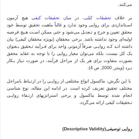
می‌کنند
.
بر خلاف
تحقیقات کمّی، در میان تحقیقات‌ کیفی‌
هیچ آزمون
اسـتانداردی برای روایی وجود ندارد و غالباً ماهیت تحقیق توسط خود
محقق تعیین و جرح و تـعدیل می‌شود و حتی ممکن‌ اسـت‌ هـیچ‌ فرضیه
اولیه‌ای وجود نداشته باشد. برخی محققان (بویژه محققان کیفی) بیان‌
داشته‌ انـد‌ کـه روایـی صرفاً آزمونی واحد برای فـرآیند تـحقیق بـعنوان
یک کل نیست، بلکه می‌توان معیار‌ روایی‌ را‌ با توجه به عقاید محقق
بصورت متفاوت برای هر یک از مراحل‌ فرآیند‌، در صورت نـیاز بـکار
بـرد (وینتر, 2000, ص 4).
با این نگرش، ماکسول انواع مختلفی از روایـی را‌ در‌ ارتـباط بامراحل
مختلف تحقیق تعریف کرده‌ است‌. در ادامه این مقاله، نوع شناسی
انجام‌ شده‌ توسط‌ ماکسول و برخی استراتژیهای ارتـقاء روایـی
تـحقیقات کیفی‌ ارائه‌ می‌گردد.
روایی توصیفی(
Descriptive‌ Validity‌
)