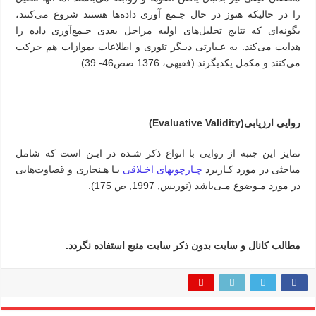
را در حالیکه هنوز در حال جـمع‌ آوری‌ داده‌ها‌ هستند شروع می‌کنند،
بگونه‌ای که نتایج تحلیل‌های اولیه مراحل بعدی جـمع‌آوری داده را
هدایت می‌کند‌. به‌ عـبارتی دیـگر تئوری و اطلاعات بموازات هم حرکت
می‌کنند و مکمل یکدیگرند (فقیهی، 1376‌ صص‌46‌- 39).
روایی ارزیابی(
Evaluative‌ Validity‌
)
تمایز‌ این‌ جنبه‌ از روایی با انواع ذکر‌ شـده‌ در‌ ایـن است که شامل
مباحثی در مورد کـاربرد
چـارچوبهای اخـلاقی
یـا هـنجاری و قضاوت‌هایی
در مورد مـوضوع مـی‌باشد (نوریس, 1997, ص 175).
مطالب کانال و سایت بدون ذکر سایت منبع استفاده نگردد.