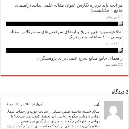
هر آنچه باید درباره نگارش عنوان مقاله علمی بدانید (راهنمای
جامع + چک‌لیست)
2 روز پیش
اطلاعیه مهم: تغییر تاریخ و ارتقای سرفصل‌های مسترکلاس مقاله
نویسی ۱۰۰ ساعته بیبلیومتریک
1 هفته پیش
راهنمای جامع منابع سرچ علمی برای پژوهشگران
2 هفته پیش
2 دیدگاه
کتی
آوریل 4, 2020 در 8:01 ب.ظ
سلام خسته نباشید َضمن تشکر از سایت خوب و زحمات شما.
روایی ارزیابی چگونه روایی رادر تحقیق کیفی می سنجد؟ یا
روایی تءوریکی چگونه به میزان سازگاری بین تعبین
تءوریکی و داده ها می پردازد؟ محاسبه ای ندارد چگونه از چه