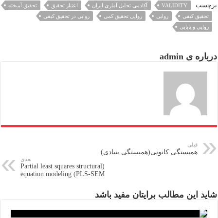
برچسب
VALIDITY
آکادمی تحلیل آماری ایران
اعتبار تحقیق
تحقیق آمیخته
تحقیق کیفی
روایی
روایی تحقیق کمی
روایی در تحقیق کیفی
روایی و پایایی
درباره ی admin
قبلی
همبستگی کانونی(همبستگی بنیادی)
بعدی
(Partial least squares structural
equation modeling (PLS-SEM
شاید این مطالب برایتان مفید باشد