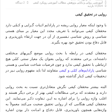
آموزشی
,
روایی و پایایی پژوهش
,
مطالب آموزشی رویکرد کیفی
2 دیدگاه
13,824 بازدید
روایی در تحقیق کیفی
با‌ وجود اینکه معیار روایی‌ ریشه‌ در پارادایم اثـبات گـرایی و کـمّی‌ دارد‌
محققان کیفی می‌توانند با تعریف مجدد این معیار بر مبنای هستی
شناسی و روش‌ شناسی‌ تـفسیری از آن در جهت‌ ارتقاء‌ باورپذیری‌ و
قابل دفاع بودن‌ تحقیق‌ خود بهره بگیرند.
محققان کیفی در رابطه با بحث روایی‌ موضع‌ گـیریهای مـختلفی
داشته‌اند، برخی معتقدند که روایی بعنوان یک معیار سنتی کمّی هیچ
ارتباطی با تحقیق کیفی ندارد و چون فرضیات شناخت شناسی و هستی
شناسی
پارادایم‌های کمّی و کیفی
متفاوتند لذا باید‌ مفهوم‌ روایی نـیز در
تـحقیقات کیفی کـنار گذاشته شود.
البته بیشتر محققان کیفی نگرش متعادل‌تری نسبت به بحث روایی
دارند و معتقدند که برخی مـطالعات کیفی بهتر از برخی دیگر هستند‌ و
اغلب‌ واژه روایی را برای اشاره به ایـن تـفاوت ذکـر می‌نمایند. این
محققان کیفی هنگامی که از روایی تحقیق صحبت می‌کنند معمولاً به
واژه‌هایی همچون باورپذیری، قابل دفـاع و امـانت دار بودن‌ اشاره‌