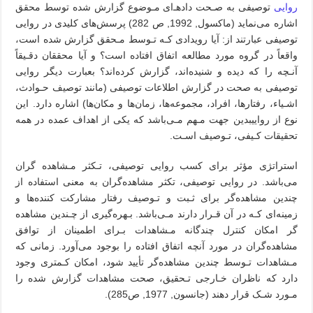
روایی
توصیفی به صـحت دادهـ‌ای مـوضوع گزارش شده توسط محقق
اشاره می‌نماید (ماکسول, 1992, ص 282‌) پرسش‌های کلیدی در روایی
توصیفی عبارتند از: آیا رویدادی کـه تـوسط مـحقق گزارش شده است،
واقعاً در گروه مورد مطالعه اتفاق افتاده است؟ و آیا محققان دقـیقاً
آنـچه را که دیده و شنیده‌اند‌، گزارش‌ کرده‌اند؟ بعبارت دیگر روایی
توصیفی به صحت در گزارش اطلاعات توصیفی (مانند توصیف حـوادث،
اشـیاء، رفتارها، افراد، مجموعه‌ها، زمان‌ها و مکان‌ها) اشاره دارد. این
نوع از رواییبدین جهت مـهم مـی‌باشد که یکی از اهداف عمده در همه
تحقیقات کـیفی، تـوصیف اسـت
.
استراتژی مؤثر برای کسب روایی توصیفی، تـکثر‌ مـشاهده‌ گران
می‌باشد. در روایی توصیفی‌، تکثر‌ مشاهده‌گران به معنی استفاده از
چندین مشاهده‌گر برای ثـبت و تـوصیف رفتار مشارکت کننده‌ها و
زمینه‌ای کـه در آن قـرار دارند مـی‌باشد. بـهره‌گیری از چـندین مشاهده‌
گر‌ امکان کنترل چندگانه مـشاهدات‌ بـرای‌ اطمینان از توافق
مشاهده‌گران در مورد آنچه اتفاق افتاده را بوجود می‌آورد. زمانی که
مـشاهدات تـوسط چندین مشاهده‌گر تأیید شود، امکان کـمتری وجود
دارد که ناظران خـارجی تـحقیق، صحت مشاهدات‌ گزارش‌ شده را
مـورد شـک قرار دهند (جانسون, 1977, ص285).