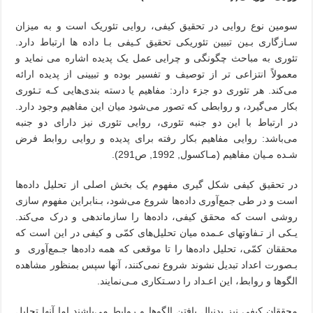
سومین نوع روایی در تحقیق کیفی، روایی تئوریک است و به‌ میزان‌
سـازگاری‌ بـین تبیین تئوریکی تحقیق کـیفی بـا داده ها‌ ارتباط‌ دارد.
تئوری به مباحث چگونگی و چرایی عمل یک پدیده اشاره می نماید و
معمولاً انتزاعی تر از توصیف و تفسیر بوده‌ و تبیینی‌ از‌ پدیده ارائه
می‌کند. هر تئوری دو جزء دارد: مفاهیم یا‌ دسته بندی‌هایی کـه تـئوری
بکار می‌گیرد، و روابطی که تصور می‌شود میان این مفاهیم وجود دارد.
در ارتباط با‌ این‌ دو‌ جنبه تئوری، روایی تئوری نیز دارای دو جنبه
می‌باشد: روایی مفاهیم‌ بکار‌ رفته برای پدیده و روایی روابط فرض
شـده مـیان مفاهیم (مـاکسول, 1992, ص291)
.
در تحقیق کیفی شکل‌ گیری‌ مفهوم‌ یک بخش اصلی از تحلیل داده‌ها
است و در طی جمع‌آوری داده‌ها شروع‌ می‌شود‌، بـنابراین‌ مفهوم سازی
روشی است که محقق کیفی، داده‌ها را سازماندهی و درک می‌کند.
یـکی از‌ تـفاوتهای‌ عـمده‌ میان تحلیل‌های کمّی و کیفی در این است که
محققان کمّی، تحلیل داده‌ها را تا‌ موقعی‌ که همه داده‌ها جـمع‌آوری ‌ ‌و
بـصورت اعداد تبدیل نشوند شروع نمی‌کنند، آنها سپس بمنظور‌ مشاهده
‌الگوها و روابط، این اعـداد را دسـتکاری مـی‌نمایند.
محققان کیفی نیز بدنبال‌ یافتن‌ الگوها و روابط می‌باشند اما آنها تحلیل