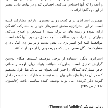
و آنچه‌ را که آنها احساس می‌کنند، احساس کند و در نهایت بیانی معتبر
از این دیـدگاهها ارائه کند.
مهمترین استراتژی برای کسب روایی تفسیری، بازخور مشارکت کننده
است. در‌ این‌ استراتژی، محقق تفسیرهای خود را به مشارکت کنندگان
ارائه نموده و زمینه های بد درک شده را مشخص و اصلاح می‌کند،
بعبارتی آیا افـراد مـورد مطالعه با آنچه محقق در مورد آنها‌ گفته‌ است،
موافقند؟ البته این استراتژی بی نقص نیست و در مواردی امکان دارد
مشارکت‌کنندگان سعی نمایند که چهره خوبی را از خود ارائه کنند
.
استراتژی دیگر، استفاده از برخی تـوصیف کـننده‌ها‌ هنگام‌ نوشتن
گزارش تحقیق است، بطوریکه خواننده بتواند زبان، لهجه و معانی
خاص مشارکت کنندگان را حس کند. بعنوان مثال، یک نقل قول مستقیم
کـه در آن دقـیقاً واژه های بیان‌ شده‌ توسط‌ مـشارکت کـننده در داخل
گیومه‌ ذکر‌ گردیده‌، می تواند توصیف کننده مناسبی باشد (جانسون,
1997, ص 285).
روایی تئوریکی(
Theoretical Validity
)