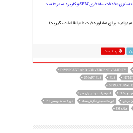
فرم ثبت نام در دوره آنلاین جامع ۱۰۰ ساعته مقاله نویسی حرفه ای با متد مدلسازی معادلات ساختاری SEM و کاربرد صفر تا صد
ین
پینترست
DIVERGENT AND CONVERGENT VALIDITY
SMART PLS
PLS
HTMT
STRUCTURAL 
وزش PLS
آموزش اسمارت پی ال اس
 مرادی
دوره تضمینی نگارش مقاله
دوره مقاله نویسی 1401
مقاله ISI