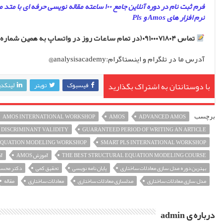
نرم افزار های Amos و Pls
تماس ۰۹۱۰۰۰۷۱۸۰۴(در تمام ساعات روز در واتساپ به همین شماره میتوانید برای مشاوره ثبت نام اطلاعات بگیرید)
آدرس ما در تلگرام و اینستاگرام:analysisacademy@
با دوستانتان به اشتراک بگذارید
فیسبوک
تویتر
لینکد
برچسب
AMOS INTERNATIONAL WORKSHOP
AMOS
ADVANCED AMOS
 DISCRIMINANT VALIDITY
GUARANTEED PERIOD OF WRITING AN ARTICLE
EQUATION MODELING WORKSHOP
SMART PLS INTERNATIONAL WORKSHOP
THE BEST STRUCTURAL EQUATION MODELING COURSE
آموزش AMOS
آم
بهترین دوره مدل سازی معادلات ساختاری
پایان نامه نویسی
تحقیق کمی
دکتر محسن
مدل سازی معادلات ساختاری
مدلسازی معادلات ساختاری
معادلات ساختاری
مقاله
درباره ی admin