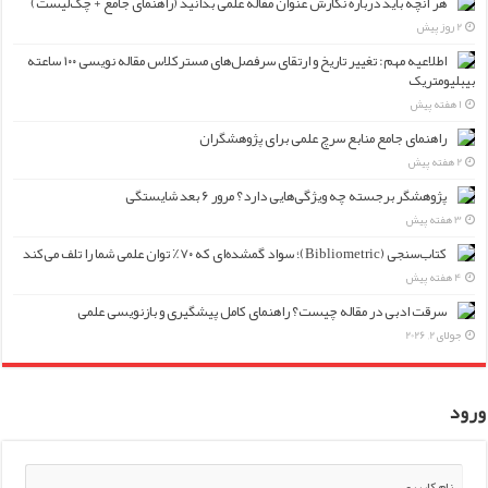
هر آنچه باید درباره نگارش عنوان مقاله علمی بدانید (راهنمای جامع + چک‌لیست)
2 روز پیش
اطلاعیه مهم: تغییر تاریخ و ارتقای سرفصل‌های مسترکلاس مقاله نویسی ۱۰۰ ساعته
بیبلیومتریک
1 هفته پیش
راهنمای جامع منابع سرچ علمی برای پژوهشگران
2 هفته پیش
پژوهشگر برجسته چه ویژگی‌هایی دارد؟ مرور ۶ بعد شایستگی
3 هفته پیش
کتاب‌سنجی (Bibliometric)؛ سواد گمشده‌ای که ۷۰٪ توان علمی شما را تلف می‌کند
4 هفته پیش
سرقت ادبی در مقاله چیست؟ راهنمای کامل پیشگیری و بازنویسی علمی
جولای 2, 2026
ورود