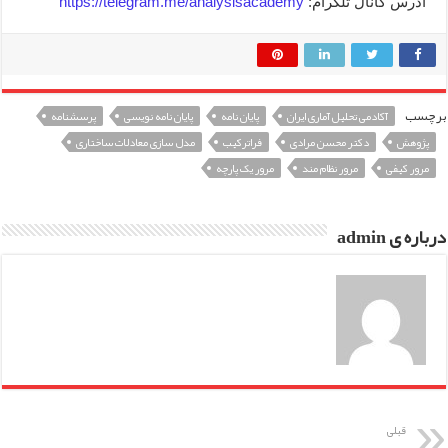
آدرس کانال تلگرام:
https://telegram.me/analysisacademy
برچسب
آکادمی تحلیل آماری ایران
پایان نامه
پایان نامه نویسی
پرسشنامه
پژوهش
دکتر محسن مرادی
فراترکیب
مدل سازی معادلات ساختاری
مرور کیفی
مرور نظام مند
مرور یک پارچه
درباره ی admin
قبلی