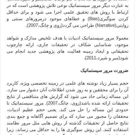
به عبارت دیگر مرور سیستماتیک نوعی تلاش پژوهشی است که در
ارتباط با روش های تحقیق علمی اجرا می شود و برای حداقل
کردن سوگیری(
Bias
) و خطاهای موجود درمرورهای سنتی و
روایتی(
Narrative
) طراحی می گردد(زوی و چانگ،2007).
معمولا مرور سیستماتیک ادبیات با هدف تلخیص مدارک و شواهد
موجود، شناسایی شکاف در تحقیقات جاری، ارائه چارچوب
تحقیقاتی و ایجاد زمینه فعالیت های پژوهشی جدید انجام می
شود(میر و شپرد،2011).
ضرورت مرور سیستماتیک
حجم بسیار زیاد نوشته های علمی در زمینه تخصصی ویژه، کاربرد
آن را برای محققین و به روز شدن اطلاعات آنان دشوار می سازد.
این مساله زمانی حاد می شود که گزارش های متناقضی از نتایج
تحقیقات ارائه شده باشد(زوی، چانگ،2007). مرور سیستماتیک تا
حدودی این مساله را حل می کند. یعنی حجم عظیم ادبیات،
محققان را مجبور می سازد که برای تصمیم آگاهانه و جمع بندی
نتایج حاصل از تحقیقات گذشته از روش هایی مثل مرور نظامند
استفاده کنند. این روش سوگیری ها را به حداقل می رساند، زیرا