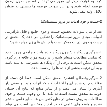
کرد. به عبارت دیگر این مرور می تواند بر اساس اصول آزمون
فرضیه انجام شود و در این صورت فرضیه ها بایستی به عنوان
دلایل اولیه تلقی شوند.
2-جست
و جوی ادبیات در مرور سیستماتیک؛
بعد از بیان سوالات تحقیق، جست و جوی جامع و قابل بازآفرینی
ادبیات، مبنای مرور سیستماتیک را تشکیل می دهد. یک محقق در
جست و جوی ادبیات ممکن است با چالش های زیر مواجه شود:
1-سوگیری پایگاه داد: چون پایگاه داده واحد و جامعی وجود ندارد
که تمامی مطالعات منتشر شده را در زمینه مورد علاقه در برگیرد،
محقق ممکن است به برخی از آن پایگاه ها دسترسی نداشته باشد
و به این ترتیب بخشی از داده ها را از دست بدهد.
2-سوگیری/خطای انتشار: محقق ممکن است فقط آن دسته از
مقالات چاپ شده ای را انتخاب کند که اثرات مثبت و معنی دار
آماری را نشان می دهند و از سایر منابع که نتایج آن چندان
خوشایند محقق نیست استفاده نکند. با این وجود، جست و جوی
مطالعات به روش دستی در منابع کنفرانس ها، منابع علمی منتشر
نشده و یافته های علمی که در اختیار متخصین است می تواند