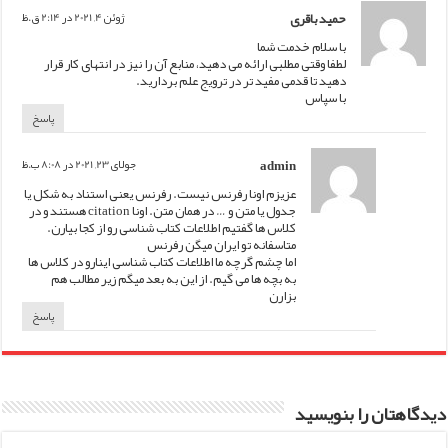
حمید باقری
ژوئن 4, 2021 در 2:14 ق.ظ
با سلام خدمت شما
لطفا وقتی مطلبی ارائه می دهید، منابع آن را نیز در انتهای کار قرار
دهید تا قدمی مفید تر در ترویج علم بردارید.
با سپاس
پاسخ
admin
جولای 23, 2021 در 8:08 ب.ظ
عزیزم اونا رفرنس نیست. رفرنس یعنی استناد به شکل یا
جدول یا متن و … در همان متن. اونا citation هستند و در
کلاس ها گفتیم اطلاعات کتاب شناسی رو از کجا بیارن.
متاسفانه تو ایران میگن رفرنس
اما چشم گرچه ما اطلاعات کتاب شناسی اینارو در کلاس ها
به بچه ها می گیم. از این به بعد میگم زیر مطالب هم
بزارن
پاسخ
دیدگاهتان را بنویسید