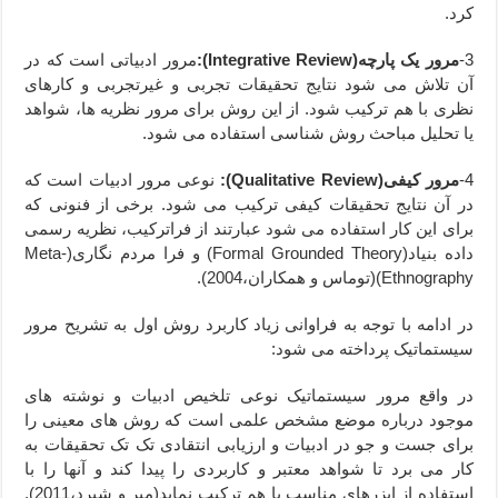
کرد.
3-
مرور یک پارچه(
Integrative Review
):
مرور ادبیاتی است که در
آن تلاش می شود نتایج تحقیقات تجربی و غیرتجربی و کارهای
نظری با هم ترکیب شود. از این روش برای مرور نظریه ها، شواهد
یا تحلیل مباحث روش شناسی استفاده می شود.
4-
مرور کیفی(
Qualitative Review
):
نوعی مرور ادبیات است که
در آن نتایج تحقیقات کیفی ترکیب می شود. برخی از فنونی که
برای این کار استفاده می شود عبارتند از فراترکیب، نظریه رسمی
داده بنیاد(
Formal Grounded Theory
) و فرا مردم نگاری(
Meta-
Ethnography
)(توماس و همکاران،2004).
در ادامه با توجه به فراوانی زیاد کاربرد روش اول به تشریح مرور
سیستماتیک پرداخته می شود:
در واقع مرور سیستماتیک نوعی تلخیص ادبیات و نوشته های
موجود درباره موضع مشخص علمی است که روش های معینی را
برای جست و جو در ادبیات و ارزیابی انتقادی تک تک تحقیقات به
کار می برد تا شواهد معتبر و کاربردی را پیدا کند و آنها را با
استفاده از ابزرهای مناسب با هم ترکیب نماید(میر و شپرد،2011).