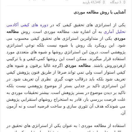
3 دیدگاه
43,548 بازدید
آشنایی با روش مطالعه موردی
یکی از استراتژی های تحقیق کیفی که در
دوره های کیفی آکادمی
تحلیل آماری
به آن اشاره شد، مطالعه موردی است. روش
مطالعه
موردی
یکی از متداولترین استراتژی های تحقیق کیفی محسوب می
شود. اين رويكرد يك روش يا شیوه نیست بلكه نوعي استراتژي
پژوهشي است. درون اين استراتژي روشها و شیوه هاي متعددي مورد
استفاده قرار ميگیرند. ممكن است اين روشها كمي،كیفي و يا تركیبي
ازهردوروش باشند.
مطالعه موردي
اگرچه غالبا برفنون و شیوه هاي
كیفي استوار است ولي نمي تواند صرفا از طريق فنون پژوهش كیفي
تعريف شود بلكه باید درقالب جهت گیري نظری آن تعریف شود. در
این استراتژی تاکید بر جدايي بستر از موضوع پژوهشي نیست بلكه
تاكید بر ديدن موضوع در بستر پژوهش است. بیشتر تحقیقات موردي به
علت فرصت بررسي باز، قادر به استخراج روشهاي استقرايي پژوهش
مي شوندكه هدف آن تئوري سازي و ساخت فرضیه است و نه آزمون
آن.
استفاده از مطالعه موردی ؛ به عنوان يكي از استراتژي ‌هاي تحقيق در