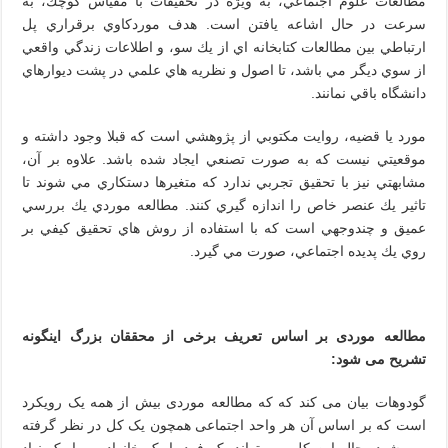
مطالعات علوم اجتماعي، به ‌ويژه در تحقيقات با مقياس كوچك، به
سرعت در حال اشاعه يافتن است. هدف موردكاوي برقراري پل
ارتباطي بين مطالعات كتابخانه‌ اي از يك‌ سو، و اطلاعات زندگي واقعي
از سوي ديگر مي‌ باشد، تا اصول و نظريه‌ هاي علمي در پشت ديوارهاي
دانشگاه باقي نمانند
.
مورد يا قضيه، روايت مكتوبي از پژوهشي است كه قبلا وجود داشته و
موقعيتي نيست كه به صورت تصنعي ايجاد شده باشد. علاوه بر آن،
مشابهتي نيز با تحقيق تجربي ندارد كه متغيرها دستكاري مي‌ شوند تا
تاثير يك عنصر خاص را اندازه ‌گيري كنند. مطالعه موردي يك بررسي
عميق و چند‌وجهي است كه با استفاده از روش‌ هاي تحقيق كيفي بر
روي يك پديده اجتماعي، صورت مي ‌گيرد
.
مطالعه موردی بر اساس تعریف برخی از محققان بزرگ اینگونه
تشریح می شود:
گودوهات بیان می کند که که مطالعه موردی بیش از همه یک رویکرد
است که بر اساس آن هر واحد اجتماعی همچون یک کل در نظر گرفته
می شود. حال این کل می تواند یک فرد یا یک خانواده و یا یک نهاد