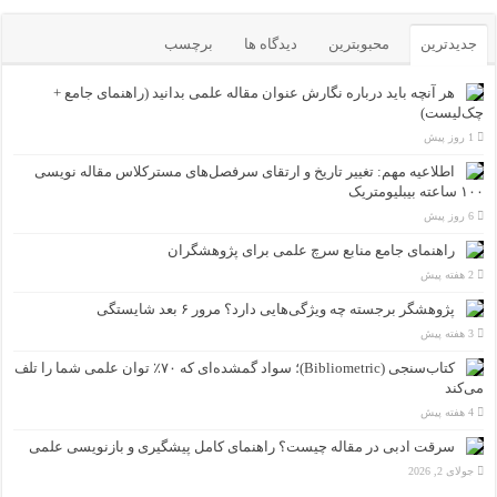
جدیدترین
محبوبترین
دیدگاه ها
برچسب
هر آنچه باید درباره نگارش عنوان مقاله علمی بدانید (راهنمای جامع +
چک‌لیست)
1 روز پیش
اطلاعیه مهم: تغییر تاریخ و ارتقای سرفصل‌های مسترکلاس مقاله نویسی
۱۰۰ ساعته بیبلیومتریک
6 روز پیش
راهنمای جامع منابع سرچ علمی برای پژوهشگران
2 هفته پیش
پژوهشگر برجسته چه ویژگی‌هایی دارد؟ مرور ۶ بعد شایستگی
3 هفته پیش
کتاب‌سنجی (Bibliometric)؛ سواد گمشده‌ای که ۷۰٪ توان علمی شما را تلف
می‌کند
4 هفته پیش
سرقت ادبی در مقاله چیست؟ راهنمای کامل پیشگیری و بازنویسی علمی
جولای 2, 2026