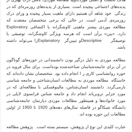
پدیده‌های اجتماعی پیچیده است. بسیاری از پدیده‌های روزمره‌ای که در
زندگی خود شاهد آن هستیم دارای ماهیت بسیار پیجیده و ورای درک
روزمره‌ی آدمی است. در حالی که برخی متخصصان معتقدند که
مطالعه موردی بیشتر ماهیتی کاوشگرانه یا اکتشافی
Exploratory
دارد، «یین» برآن است که هرسه ویژگی کاوشگرانه، توصیفی یا
توصیفگر
Descriptive
و تبیین‌گر
Explanatory
را می‌تواند داشته
باشد.
مطالعه موردی به دلیل درگیر بودن دانشمندانی در حوزه‌های گوناگون
در آن برای جامعه‌شناسان شناخته‌شده بوده‌است. برای مثال فروید در
حوزه روانشناسی کاری ر ا انجام داده بود. متخصصان نشان داده‌اند که
خاستگاه مطالعه موردی به مطالعات انسان‌شناختی و جامعه شناسی
بازمی‌گردد. دانشمند انسان‌شناس، مالینوفسکی با مطالعه‌ای که در
مورد جزایر تروبریاند انجام داد و جامعه شناس فرانسوی لاپلی در
مورد خانواده‌ها و همینطور مطالعات موردی دپارتمان جامعه‌شناسی
دانشگاه شیکاگو در فاصله سال‌های دهه‌های 1920 تا 1950 از اولین
مطالعات این حوزه بوده اند.
عبارت کلیدی این نوع از پژوهش، سیستم بسته است. پژوهش مطالعه