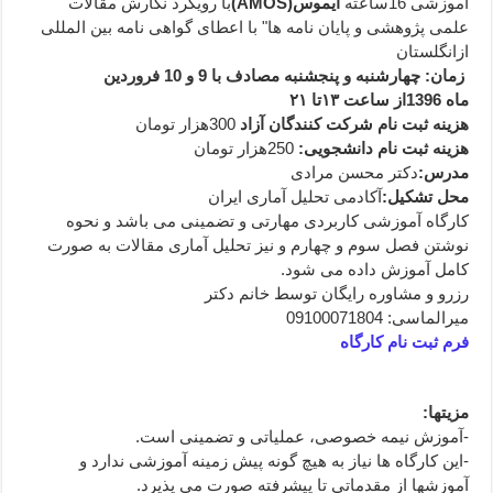
آموزشی 16ساعته
ایموس
(AMOS)
با رویکرد نگارش مقالات
علمی پژوهشی و پایان نامه ها" با اعطای گواهی نامه بین المللی
ازانگلستان
زمان: چهارشنبه و پنجشنبه مصادف با
9 و 10 فروردین
ماه
1396
از ساعت
۱۳
تا
۲۱
هزینه ثبت نام شرکت کنندگان آزاد
300هزار تومان
هزینه ثبت نام دانشجویی:
250هزار تومان
مدرس
:
دکتر محسن مرادی
محل تشکیل
:
آکادمی تحلیل آماری ایران
کارگاه آموزشی کاربردی مهارتی و تضمینی می باشد و نحوه
نوشتن فصل سوم و چهارم و نیز تحلیل آماری مقالات به صورت
کامل آموزش داده می شود.
رزرو و مشاوره رایگان توسط خانم دکتر
میرالماسی: 09100071804
فرم ثبت نام کارگاه
مزیتها
:
-آموزش نیمه خصوصی، عملیاتی و تضمینی است.
-این کارگاه ها نیاز به هیچ گونه پیش زمینه آموزشی ندارد و
آموزشها از مقدماتی تا پیشرفته صورت می پذیرد.