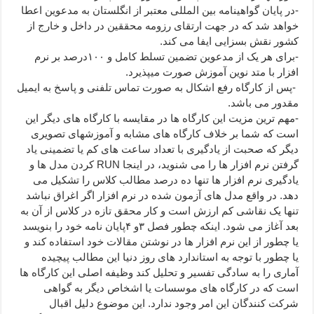
-در پایان گواهینامه بین المللی معتبر از انگلستان به مدعوین اعطا
خواهد شد که در جهت ارتقای رزومه محققین در داخل و خارج از
کشور نقش بسزایی ایفا می کند.
-برای هر یک از مدعوین تضمین تسلط کامل و ۱۰۰درصد بر نرم
افزار با متد نوین آموزش صورت میپذیرد.
-پس از کارگاه رفع اشکال به صورت تماس تلفنی و پاسخ به ایمیل
مقدور می باشد.
-مهم ترین مزیت این کارگاه ها در مقایسه با کارگاه های دیگر این
است که شما بر خلاف کارگاه های مشابه و آموزشهای تصویری
دیگر که صحبت از یادگیری با تعداد ساعت های کم یا تضمینی یاد
گرفتن نرم افزار ها را می شنوید، در اینجا RUN کردن مدل ها و
یادگیری نرم افزار ها تنها ده درصد مطالب کلاس را تشکیل می
دهد. در واقع مدل های آزمون شده در نرم افزار اگر اغراق نباشد
تنها یک نقاشی کم ارزش است و کار محقق تازه در کلاس از آن به
بعد آغاز می شود. اینکه چطور فصل ۳و ۴پایان نامه خود را بنویسد
یا چطور از این نرم افزار ها در نوشتن مقالات خود استفاده کند و
یا چطور با توجه به استاندارد های روز دنیا این مطالب پیچیده
آماری را به سادگی تفسیر و تحلیل کند وظیفه اصلی این کارگاه ها
است که در کارگاه های موسسات یا اشخاص دیگر به گواهی
شرکت کنندگان این امر وجود ندارد. این موضوع دلیل اقبال