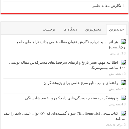
نگارش مقاله علمی
جدیدترین
محبوبترین
دیدگاه ها
برچسب
هر آنچه باید درباره نگارش عنوان مقاله علمی بدانید (راهنمای جامع +
چک‌لیست)
3 روز پیش
اطلاعیه مهم: تغییر تاریخ و ارتقای سرفصل‌های مسترکلاس مقاله نویسی
۱۰۰ ساعته بیبلیومتریک
1 هفته پیش
راهنمای جامع منابع سرچ علمی برای پژوهشگران
2 هفته پیش
پژوهشگر برجسته چه ویژگی‌هایی دارد؟ مرور ۶ بعد شایستگی
4 هفته پیش
کتاب‌سنجی (Bibliometric)؛ سواد گمشده‌ای که ۷۰٪ توان علمی شما را تلف
می‌کند
جولای 9, 2026