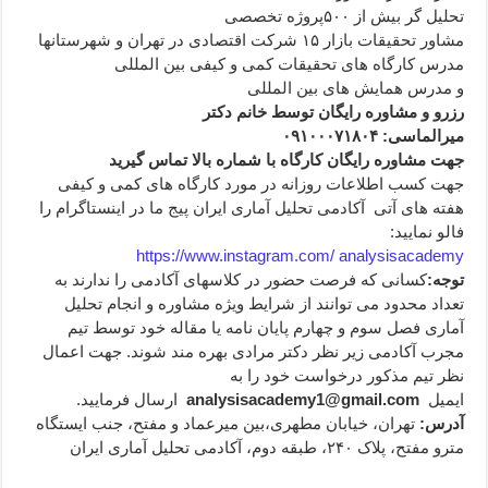
تحلیل گر بیش از ۵۰۰پروژه تخصصی
مشاور تحقیقات بازار ۱۵ شرکت اقتصادی در تهران و شهرستانها
مدرس کارگاه های تحقیقات کمی و کیفی بین المللی
و مدرس همایش های بین المللی
رزرو و مشاوره رایگان توسط خانم دکتر
میرالماسی
:
۰۹۱۰۰۰۷۱۸۰۴
جهت مشاوره رایگان کارگاه با شماره بالا تماس گیرید
جهت کسب اطلاعات روزانه در مورد کارگاه های کمی و کیفی
هفته های آتی آکادمی تحلیل آماری ایران پیج ما در اینستاگرام را
فالو نمایید:
https://www.instagram.com/ analysisacademy
توجه
:
کسانی که فرصت حضور در کلاسهای آکادمی را ندارند به
تعداد محدود می توانند از شرایط ویژه مشاوره و انجام تحلیل
آماری فصل سوم و چهارم پایان نامه یا مقاله خود توسط تیم
مجرب آکادمی زیر نظر دکتر مرادی بهره مند شوند. جهت اعمال
نظر تیم مذکور درخواست خود را به
ایمیل
analysisacademy1@gmail.com
ارسال فرمایید.
آدرس
:
تهران، خیابان مطهری،بین میرعماد و مفتح، جنب ایستگاه
مترو مفتح، پلاک ۲۴۰، طبقه دوم، آکادمی تحلیل آماری ایران