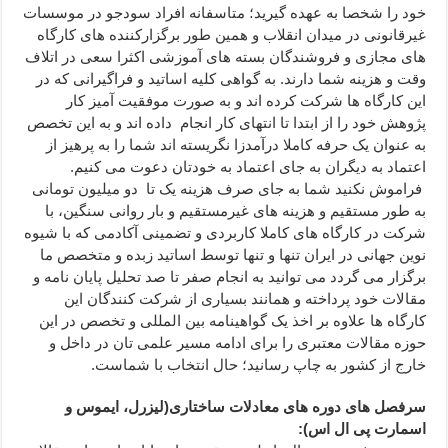
خود را شخصا به عهده گیرید؛ متاسفانه افراد سودجو در موسسات
غیرقانونی در میدان انقلاب و همین طور برگزارکننده های کارگاه
های مجازی و فروشندگان بسته های آموزشی اکثرا سعی در اتلاف
وقت و هزینه شما دارند. به گواهی کلیه اساتید و فراگیرانی که در
این کارگاه ها شرکت کرده اند و به صورت موفقیت آمیز کار
پژوهش خود را از ابتدا تا انتهای کار انجام داده اند و به این تخصص
به عنوان یک حرفه کاملا درآمدزا نگریسته اند شما را به پرهیز از
اعتماد به دیگران به جای اعتماد به خودتان دعوت می کنیم.
فراموش نکنید شما به جای صرف هزینه یک تا دو میلیون تومانی
به طور مستقیم و هزینه های غیرمستقیم و بار روانی سنگین، با
شرکت در کارگاه های کاملا کاربردی و تضمینی آکادمی که با شیوه
نوین جهانی در ایران تنها و تنها توسط اساتید زبده و متخصص ما
برگزار می گردد می توانید به انجام صفر تا صد تحلیل پایان نامه و
مقالات خود پرداخته و همانند بسیاری از شرکت کنندگان این
کارگاه ها علاوه بر اخذ یک گواهینامه بین المللی و تخصص در این
حوزه مقالات معتبری را برای ادامه مسیر علمی تان در داخل و
خارج از کشور به چاپ رسانید؛ حال انتخاب با شماست.
سرفصل های دوره های معادلات ساختاری(لیزرل، ایموس و
اسمارت پی ال اس)
: