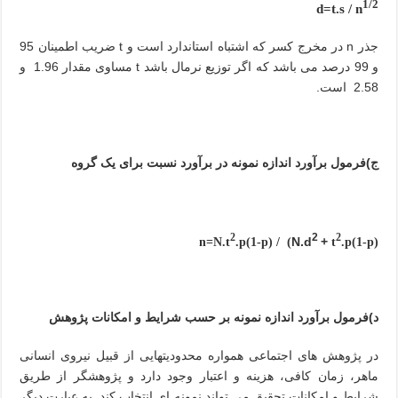
1/2
d=t.s / n
جذر n در مخرج کسر که اشتباه استاندارد است و
t
ضریب اطمینان 95
و 99 درصد می باشد که اگر توزیع نرمال باشد
t
مساوی مقدار 1.96 و
2.58 است.
ج)فرمول برآورد اندازه نمونه در برآورد نسبت برای یک گروه
2
2
2
N.d
+
.p(1-p) / (
t
.p(1-p
(n=N.t
د)فرمول برآورد اندازه نمونه بر حسب شرایط و امکانات پژوهش
در پژوهش های اجتماعی همواره محدودیتهایی از قبیل نیروی انسانی
ماهر، زمان کافی، هزینه و اعتبار وجود دارد و پژوهشگر از طریق
شرایط و امکانات تحقیق می تواند نمونه ای انتخاب کند. به عبارت دیگر