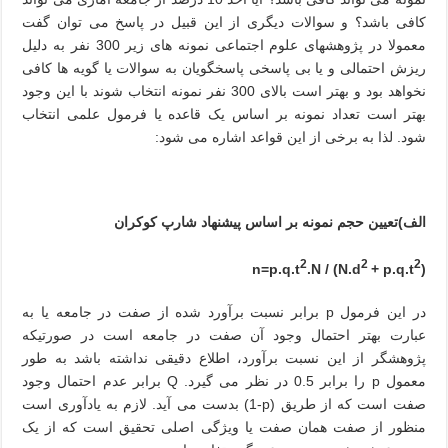
کافی باشد؟ و سوالات دیگری از این قبیل در پاسخ می توان گفت
معمولا در پژوهشهای علوم اجتماعی نمونه های زیر 300 نفر به دلیل
ریزش احتمالی و یا بی پاسخی پاسخگویان به سوالات یا گویه ها کافی
نخواهد بود و بهتر است بالای 300 نفر نمونه انتخاب شوند با این وجود
بهتر است تعداد نمونه بر اساس یک قاعده یا فرمول علمی انتخاب
شود. لذا به برخی از این قواعد اشاره می شود:
الف)تعیین حجم نمونه بر اساس پیشنهاد شارپ کوکران
2
2
2
.N / (N.d
+ p.q.t
(n=p.q.t
در این فرمول
p
برابر نسبت برآورد شده از صفت در جامعه یا به
عبارت بهتر احتمال وجود آن صفت در جامعه است در صورتیکه
پژوهشگر از این نسبت برآورد، اطلاع دقیقی نداشته باشد به طور
معمول
p
را برابر 0.5 در نظر می گیرد.
Q
برابر عدم احتمال وجود
صفت است که از طریق
(1-p)
بدست می آید. لازم به یادآوری است
منظور از صفت همان صفت یا ویژگی اصلی تحقیق است که از یک