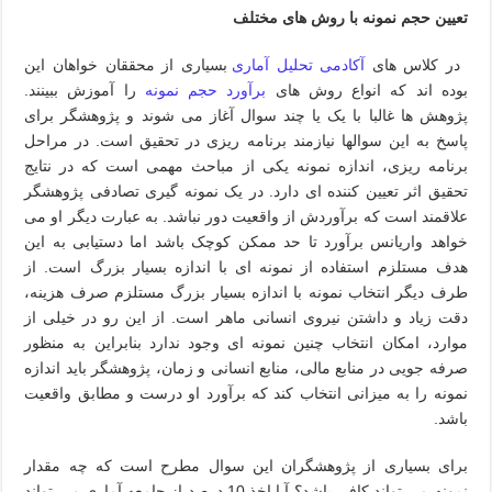
تعیین حجم نمونه با روش های مختلف
در کلاس های
آکادمی تحلیل آماری
بسیاری از محققان خواهان این
بوده اند که انواع روش های
برآورد حجم نمونه
را آموزش ببینند.
پژوهش ها غالبا با یک یا چند سوال آغاز می شوند و پژوهشگر برای
پاسخ به این سوالها نیازمند برنامه ریزی در تحقیق است. در مراحل
برنامه ریزی، اندازه نمونه یکی از مباحث مهمی است که در نتایج
تحقیق اثر تعیین کننده ای دارد. در یک نمونه گیری تصادفی پژوهشگر
علاقمند است که برآوردش از واقعیت دور نباشد. به عبارت دیگر او می
خواهد واریانس برآورد تا حد ممکن کوچک باشد اما دستیابی به این
هدف مستلزم استفاده از نمونه ای با اندازه بسیار بزرگ است. از
طرف دیگر انتخاب نمونه با اندازه بسیار بزرگ مستلزم صرف هزینه،
دقت زیاد و داشتن نیروی انسانی ماهر است. از این رو در خیلی از
موارد، امکان انتخاب چنین نمونه ای وجود ندارد بنابراین به منظور
صرفه جویی در منابع مالی، منابع انسانی و زمان، پژوهشگر باید اندازه
نمونه را به میزانی انتخاب کند که برآورد او درست و مطابق واقعیت
باشد.
برای بسیاری از پژوهشگران این سوال مطرح است که چه مقدار
نمونه می تواند کافی باشد؟ آیا اخذ 10 درصد از جامعه آماری می تواند