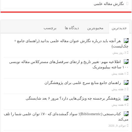
نگارش مقاله علمی
جدیدترین
محبوبترین
دیدگاه ها
برچسب
هر آنچه باید درباره نگارش عنوان مقاله علمی بدانید (راهنمای جامع +
چک‌لیست)
3 روز پیش
اطلاعیه مهم: تغییر تاریخ و ارتقای سرفصل‌های مسترکلاس مقاله نویسی
۱۰۰ ساعته بیبلیومتریک
1 هفته پیش
راهنمای جامع منابع سرچ علمی برای پژوهشگران
2 هفته پیش
پژوهشگر برجسته چه ویژگی‌هایی دارد؟ مرور ۶ بعد شایستگی
4 هفته پیش
کتاب‌سنجی (Bibliometric)؛ سواد گمشده‌ای که ۷۰٪ توان علمی شما را تلف
می‌کند
جولای 9, 2026