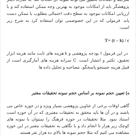
پژوهشگر باید از امکانات موجود به بهترین وجه ممکن استفاده کند و با
ارزیابی امکانات موجود به سطح دقت احتمالی مطلوب یا ممکن دست
یابد. فرمولی که در این خصوصمی توان استفاده کرد به شرح زیر
است:
T= (t – k) / c
در این فرمول
t
بودجه پژوهشی و
k
هزینه های ثابت مانند هزینه ابزار
تحقیق، تکثیر و انتشار است.
C
سرانه هزینه های آمارگیری است از
قبیل هزینه جستجو پاسخگو، مصاحبه و تحلیل داده ها.
ه) تعیین حجم نمونه بر اساس حجم نمونه تحقیقات معتبر
گاهی اوقات برخی از عناوین پژوهشی بسیار ویژه و در حوزه خاص می
باشند و در آن ها باید محقق به تحقیقات معتبری که در آن حوزه است
استناد نمود. مثلا تحقیقات در حوزه فرهنگ را نمیتوان با نمونه های
کوچک زیر هزار تا انجام داد و با نگاهی به تحقیقات معتبر در این حوزه
مشاهده می کنیم که مثلا حجم نمونه ها بالای ده هزار نفر هستند.