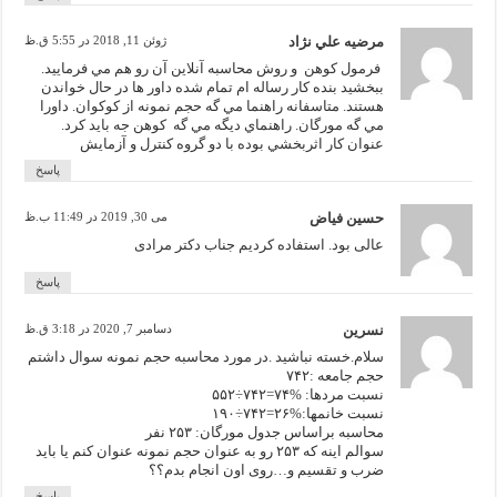
مرضيه علي نژاد
ژوئن 11, 2018 در 5:55 ق.ظ
فرمول كوهن و روش محاسبه آنلاين آن رو هم مي فرماييد.
ببخشيد بنده كار رساله ام تمام شده داور ها در حال خواندن
هستند. متاسفانه راهنما مي گه حجم نمونه از كوكوان. داورا
مي گه مورگان. راهنماي ديگه مي گه كوهن جه بايد كرد.
عنوان كار اثربخشي بوده با دو گروه كنترل و آزمايش
پاسخ
حسین فیاض
می 30, 2019 در 11:49 ب.ظ
عالی بود. استفاده کردیم جناب دکتر مرادی
پاسخ
نسرین
دسامبر 7, 2020 در 3:18 ق.ظ
سلام.خسته نباشید .در مورد محاسبه حجم نمونه سوال داشتم
حجم جامعه :۷۴۲
نسبت مردها: %۷۴=۷۴۲÷۵۵۲
نسبت خانمها:%۲۶=۷۴۲÷۱۹۰
محاسبه براساس جدول مورگان: ۲۵۳ نفر
سوالم اینه که ۲۵۳ رو به عنوان حجم نمونه عنوان کنم یا باید
ضرب و تقسیم و…روی اون انجام بدم؟؟
پاسخ