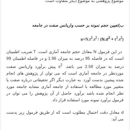
موضوع پژوهشی به موضوع دیگر متفاوت است.
ب)تعیین حجم نمونه بر حسب واریانس صفت در جامعه
2
2
2
2
2
N.d
+
.s
/ (
t
.s
(n=N.t
در این فرمول
N
معادل حجم جامعه آماری است.
T
ضریب اطمینان
است که در فاصله 95 درصد به میزان 1.96 و در فاصله اطمینان 99
2
درصد به میزان 2.58 می باشد. s
پیش برآورد واریانس صفت
موردنظر در جامعه آماری است که می توان از پژوهش های انجام
شده پیشین بدست آورد. به عبارت دیگر اگر تحقیقاتی درباره صفت یا
متغییر مورد مطالعه با استفاده از جامعه آماری مشابه جامعه مورد
نظر انجام شده باشد برآورد حاصل از آن پژوهش را می توان در
فرمول برآورد نمونه مورد استفاده قرار داد.
d
معادل دقت احتمال مطلوب است که از طریق فرمول زیر بدست
می آید: