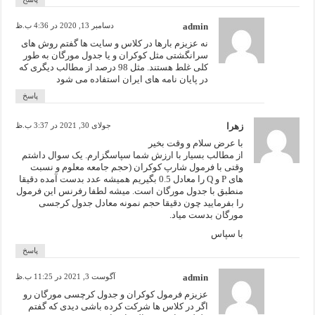
admin
دسامبر 13, 2020 در 4:36 ب.ظ
نه عزیزم بارها در کلاس و سایت ها گفتم روش های
سرانگشتی مثل کوکران و یا جدول مورگان به طور
کلی غلط هستند. مثل 98 درصد از مطالب دیگری که
در پایان نامه های ایران استفاده می شود
پاسخ
زهرا
جولای 30, 2021 در 3:37 ب.ظ
با عرض سلام و وقت بخیر
از مطالب بسیار با ارزش شما سپاسگزارم. یک سوال داشتم
وقتی با فرمول شارپ کوکران (حجم جامعه معلوم و نسبت
های P و Q را معادل 0.5 بگیریم همیشه عدد بدست آمده دقیقا
منطبق با جدول مورگان است. میشه لطفا رفرنس این فرمول
را بفرمایید چون دقیقا حجم نمونه معادل جدول کرجسی
مورگان بدست میاد.
با سپاس
پاسخ
admin
آگوست 3, 2021 در 11:25 ب.ظ
عزیزم فرمول کوکران و جدول کرچسی مورگان رو
اگر در کلاس ها شرکت کرده باشی دیدی که گفتم