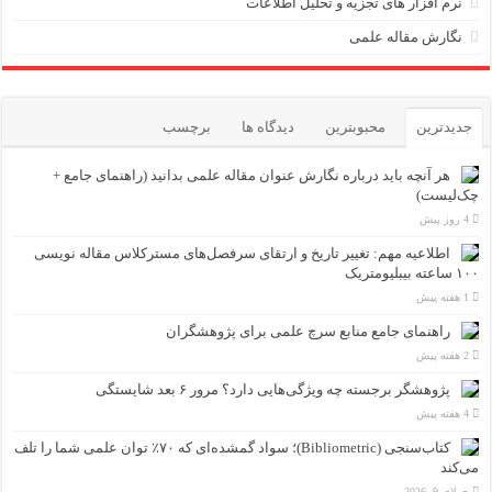
نرم افزار های تجزیه و تحلیل اطلاعات
نگارش مقاله علمی
جدیدترین
محبوبترین
دیدگاه ها
برچسب
هر آنچه باید درباره نگارش عنوان مقاله علمی بدانید (راهنمای جامع +
چک‌لیست)
4 روز پیش
اطلاعیه مهم: تغییر تاریخ و ارتقای سرفصل‌های مسترکلاس مقاله نویسی
۱۰۰ ساعته بیبلیومتریک
1 هفته پیش
راهنمای جامع منابع سرچ علمی برای پژوهشگران
2 هفته پیش
پژوهشگر برجسته چه ویژگی‌هایی دارد؟ مرور ۶ بعد شایستگی
4 هفته پیش
کتاب‌سنجی (Bibliometric)؛ سواد گمشده‌ای که ۷۰٪ توان علمی شما را تلف
می‌کند
جولای 9, 2026