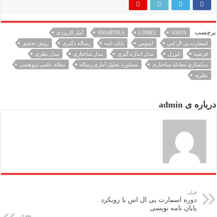
برچسب
AMOS
LISREL
SMARTPLS
آمار کاربردی
اسمارت پی ال اس
ایموس
پایان نامه
رساله دکتری
روش تحقیق
فرضیه
لیزرل
مدل اندازه گیری
مدل ساختاری
مدل نظری
مدلسازی معادله ساختاری
مشاوره تحلیل آماری رساله
مقاله علمی پژوهشی
نظریه
درباره ی admin
قبلی
دوره اسمارت پی ال اس با رویکرد
پایان نامه نویسی
بعدی