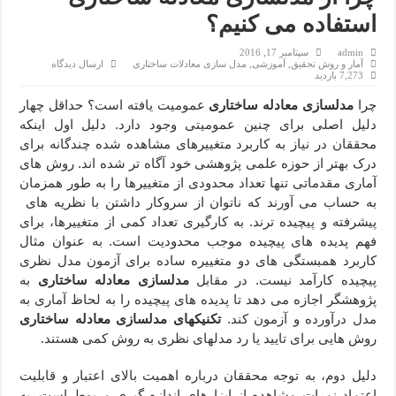
استفاده می کنیم؟
admin
سپتامبر 17, 2016
آمار و روش تحقیق
,
آموزشی
,
مدل سازی معادلات ساختاری
ارسال دیدگاه
7,273 بازدید
چرا
مدلسازی معادله ساختاری
عمومیت یافته است؟ حداقل چهار
دلیل اصلی برای چنین عمومیتی وجود دارد. دلیل اول اینکه
محققان در نیاز به کاربرد متغییرهای مشاهده شده چندگانه برای
درک بهتر از حوزه علمی پژوهشی خود آگاه تر شده اند. روش های
آماری مقدماتی تنها تعداد محدودی از متغییرها را به طور همزمان
به حساب می آورند که ناتوان از سروکار داشتن با نظریه های
پیشرفته و پیچیده ترند. به کارگیری تعداد کمی از متغییرها، برای
فهم پدیده های پیچیده موجب محدودیت است. به عنوان مثال
کاربرد همبستگی های دو متغییره ساده برای آزمون مدل نظری
پیچیده کارآمد نیست. در مقابل
مدلسازی معادله ساختاری
به
پژوهشگر اجازه می دهد تا پدیده های پیچیده را به لحاظ آماری به
مدل درآورده و آزمون کند.
تکنیکهای مدلسازی معادله ساختاری
روش هایی برای تایید یا رد مدلهای نظری به روش کمی هستند.
دلیل دوم، به توجه محققان درباره اهمیت بالای اعتبار و قابلیت
اعتماد نمرات مشاهده از ابزارهای اندازه گیری مربوط است. به