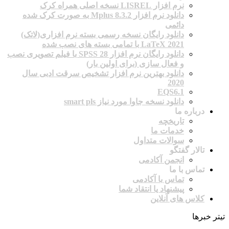
نرم افزار LISREL نسخه اصلی همراه کرک
دانلود نرم افزار Mplus 8.3.2 به صورت کرک شده
دائمی
دانلود رایگان نسخه رسمی بسته نرم افزاری(لاتک)
2021 LaTeX با تمامی بسته های نصب شده
دانلود رایگان نرم افزار SPSS 28 با فیلم تصویری نصب
و فعال سازی (برای اولین بار)
دانلود بهترین نرم افزار تشخیص سرقت ادبی سال
2020
EQS6.1
دانلود نسخه جاوا مورد نیاز smart pls
درباره ما
تاریخچه
خدمات ما
سوالات متداول
تالار گفتگو
انجمن آکادمی
تماس با ما
تماس با آکادمی
پیشنهاد یا انتقاد شما
کلاس های آنلاین
تیتر خبرها