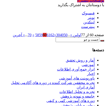
توضیحات بیشتر »
با دوستانتان به اشتراک بگذارید
فیسبوک
تویتر
لینکدین
پینترست
صفحه 60 از 77
اولین «
...
50
40
30
«
62
61
60
59
58
»
70
...
» آخرین
دسته‌ها
آمار و روش تحقیق
آموزشی
ابزار جمع آوری اطلاعات
اخبار
پاورپوینت های آموزشی
تجربه محققین شرکت کننده در دوره های آکادمی تحلیل
آماری ایران
تجزیه و تحلیل اطلاعات
جامعه و نمونه پژوهش
دوره های آموزشی کمی و کیفی
روایی و پایایی پژوهش