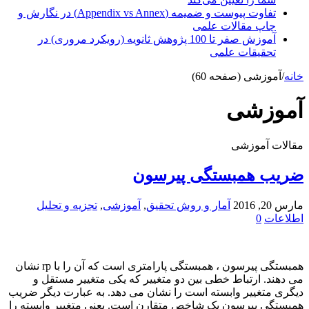
تفاوت پیوست و ضمیمه (Appendix vs Annex) در نگارش و
چاپ مقالات علمی
آموزش صفر تا 100 پژوهش ثانویه (رویکرد مروری) در
تحقیقات علمی
خانه
/
آموزشی (صفحه 60)
آموزشی
مقالات آموزشی
ضریب همبستگی پیرسون
مارس 20, 2016
آمار و روش تحقیق
,
آموزشی
,
تجزیه و تحلیل
اطلاعات
0
همبستگی پیرسون ، همبستگی پارامتری است که آن را با rp نشان
می دهند. ارتباط خطی بین دو متغییر که یکی متغییر مستقل و
دیگری متغییر وابسته است را نشان می دهد. به عبارت دیگر ضریب
همبستگی پیرسون یک شاخص متقارن است. یعنی متغییر وابسته را