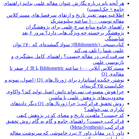
هر آنچه باید درباره نگارش عنوان مقاله علمی بدانید (راهنمای
جامع + چک‌لیست)
اطلاعیه مهم: تغییر تاریخ و ارتقای سرفصل‌های مسترکلاس
مقاله نویسی ۱۰۰ ساعته بیبلیومتریک
راهنمای جامع منابع سرچ علمی برای پژوهشگران
پژوهشگر برجسته چه ویژگی‌هایی دارد؟ مرور ۶ بعد
شایستگی
کتاب‌سنجی (Bibliometric)؛ سواد گمشده‌ای که ۷۰٪ توان
علمی شما را تلف می‌کند
سرقت ادبی در مقاله چیست؟ راهنمای کامل پیشگیری و
بازنویسی علمی
مسترکلاس آنلاین ۱۰۰ ساعته Bibliometric با R؛ از صفر تا
مقاله‌ی Q1
نوشتن چکیده استاندارد برای ژورنال‌های Q1 | اصول، نمونه و
چک‌لیست ۲۵ گزینه‌ای
چرا هوش مصنوعی نمی‌تواند دانش اصیل تولید کند؟ واکاوی
محدودیت‌های پژوهش علمی با ماشین
روش تحقیق فراترکیب؛ چرا ژورنال‌های Q1 دیگر داده‌های
تکراری نمی‌خواهند؟
کد چیست؟ ماهیت، تاریخ و معنای کد در پژوهش کیفی
فراترکیب چیست؟ راهنمای جامع و گام به گام روش تحقیق
فراترکیب (Meta-Synthesis)
داور ۱ در مقابل داور ۲: نبرد خاموشی که سرنوشت مقاله
شما را تعیین می‌کند