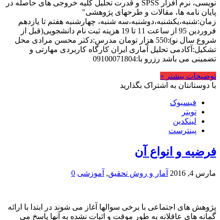
نویسی، نرم افزار SPSS و قدرت تحلیل کلیه خروجی های حاصله در
پایان نامه ها، مقالات و طرحهای پژوهشی"
زمان:شنبه،یکشنبه،دوشنبه،سه شنبه، چهارشنبه هفتم تا یازدهم
فروردین 95 از ساعت 11 تا 19 هزینه ثبت نام دانشجویی(قبل از
شروع سال نو):550 هزار تومان مدرس:دکتر محسن مرادی محل
تشکیل:آکادمی تحلیل آماری ایران کارگاه کاربردی مهارتی و
تضمینی می باشد رزرو با:09100071804
توضیحات بیشتر »
با دوستانتان به اشتراک بگذارید
فیسبوک
تویتر
لینکدین
پینترست
فرضیه و انواع آن
مارس 4, 2016
آمار و روش تحقیق
,
آموزشی
0
پژوهش های اجتماعی با برخی سوالها آغاز می شوند در ابتدا با ارائه
گمانه های عاقلانه به طور موقت و اثبات نشده به آنها پاسخ می