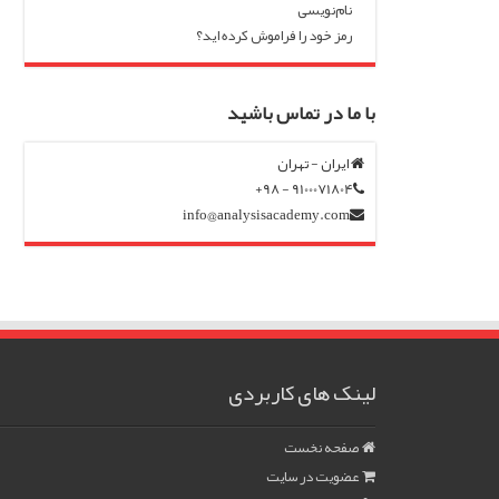
نام‌نویسی
رمز خود را فراموش کرده اید؟
با ما در تماس باشید
ایران - تهران
9100071804 - 98+
info@analysisacademy.com
لینک های کاربردی
صفحه نخست
عضویت در سایت