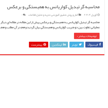
محاسبه گر تبدیل کواریانس به همبستگی و برعکس
آوریل 4, 2021
آمار و روش تحقیق
,
آموزشی
,
تجزیه و تحلیل اطلاعات
0
محاسبه گر تبدیل کواریانس به همبستگی و برعکس پیش از این مقاله در مقاله ای دیگ
عملیاتی تفاوت بین دو ضریب کواریانس و همبستگی بیان گردید و هم در آن مطلب و هم د
توضیحات بیشتر »
فیسبوک
تویتر
لینکدین
پینترست