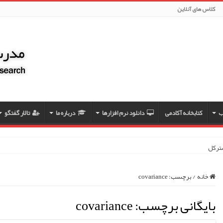
کلاس های آنلاین
ب
کتابخانه آکادمی
دانلود نرم افزارها
درباره ما
تالار گفتگو
مسترکلاس مقاله نویسی
خانه
/
برچسب:
covariance
بایگانی برچسب:
covariance