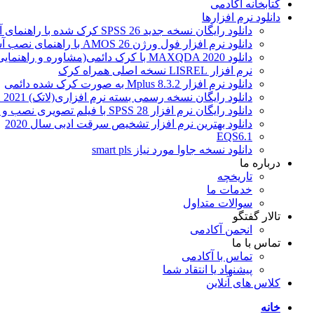
کتابخانه آکادمی
دانلود نرم افزارها
دانلود رایگان نسخه جدید SPSS 26 کرک شده با راهنمای آسان نصب
دانلود نرم افزار فول ورژن AMOS 26 با راهنمای نصب آسان
دانلود MAXQDA 2020 با کرک دائمی(مشاوره و راهنمایی نصب)
نرم افزار LISREL نسخه اصلی همراه کرک
دانلود نرم افزار Mplus 8.3.2 به صورت کرک شده دائمی
دانلود رایگان نسخه رسمی بسته نرم افزاری(لاتک) 2021 LaTeX با تمامی بسته های نصب شده
دانلود رایگان نرم افزار SPSS 28 با فیلم تصویری نصب و فعال سازی (برای اولین بار)
دانلود بهترین نرم افزار تشخیص سرقت ادبی سال 2020
EQS6.1
دانلود نسخه جاوا مورد نیاز smart pls
درباره ما
تاریخچه
خدمات ما
سوالات متداول
تالار گفتگو
انجمن آکادمی
تماس با ما
تماس با آکادمی
پیشنهاد یا انتقاد شما
کلاس های آنلاین
خانه