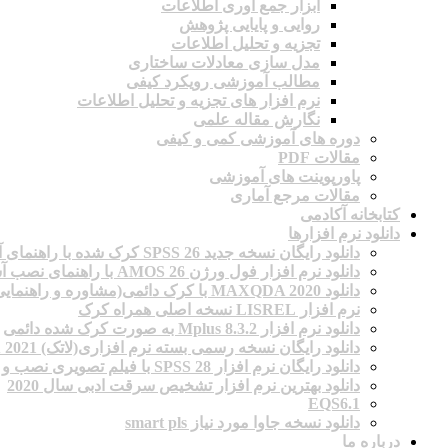
ابزار جمع آوری اطلاعات
روایی و پایایی پژوهش
تجزیه و تحلیل اطلاعات
مدل سازی معادلات ساختاری
مطالب آموزشی رویکرد کیفی
نرم افزار های تجزیه و تحلیل اطلاعات
نگارش مقاله علمی
دوره های آموزشی کمی و کیفی
مقالات PDF
پاورپوینت های آموزشی
مقالات مرجع آماری
کتابخانه آکادمی
دانلود نرم افزارها
دانلود رایگان نسخه جدید SPSS 26 کرک شده با راهنمای آسان نصب
دانلود نرم افزار فول ورژن AMOS 26 با راهنمای نصب آسان
دانلود MAXQDA 2020 با کرک دائمی(مشاوره و راهنمایی نصب)
نرم افزار LISREL نسخه اصلی همراه کرک
دانلود نرم افزار Mplus 8.3.2 به صورت کرک شده دائمی
دانلود رایگان نسخه رسمی بسته نرم افزاری(لاتک) 2021 LaTeX با تمامی بسته های نصب شده
دانلود رایگان نرم افزار SPSS 28 با فیلم تصویری نصب و فعال سازی (برای اولین بار)
دانلود بهترین نرم افزار تشخیص سرقت ادبی سال 2020
EQS6.1
دانلود نسخه جاوا مورد نیاز smart pls
درباره ما