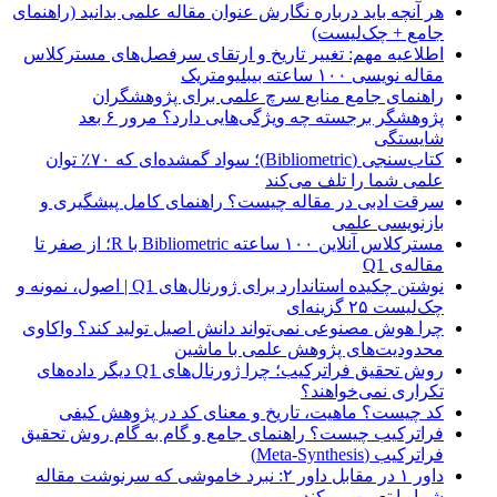
هر آنچه باید درباره نگارش عنوان مقاله علمی بدانید (راهنمای
جامع + چک‌لیست)
اطلاعیه مهم: تغییر تاریخ و ارتقای سرفصل‌های مسترکلاس
مقاله نویسی ۱۰۰ ساعته بیبلیومتریک
راهنمای جامع منابع سرچ علمی برای پژوهشگران
پژوهشگر برجسته چه ویژگی‌هایی دارد؟ مرور ۶ بعد
شایستگی
کتاب‌سنجی (Bibliometric)؛ سواد گمشده‌ای که ۷۰٪ توان
علمی شما را تلف می‌کند
سرقت ادبی در مقاله چیست؟ راهنمای کامل پیشگیری و
بازنویسی علمی
مسترکلاس آنلاین ۱۰۰ ساعته Bibliometric با R؛ از صفر تا
مقاله‌ی Q1
نوشتن چکیده استاندارد برای ژورنال‌های Q1 | اصول، نمونه و
چک‌لیست ۲۵ گزینه‌ای
چرا هوش مصنوعی نمی‌تواند دانش اصیل تولید کند؟ واکاوی
محدودیت‌های پژوهش علمی با ماشین
روش تحقیق فراترکیب؛ چرا ژورنال‌های Q1 دیگر داده‌های
تکراری نمی‌خواهند؟
کد چیست؟ ماهیت، تاریخ و معنای کد در پژوهش کیفی
فراترکیب چیست؟ راهنمای جامع و گام به گام روش تحقیق
فراترکیب (Meta-Synthesis)
داور ۱ در مقابل داور ۲: نبرد خاموشی که سرنوشت مقاله
شما را تعیین می‌کند