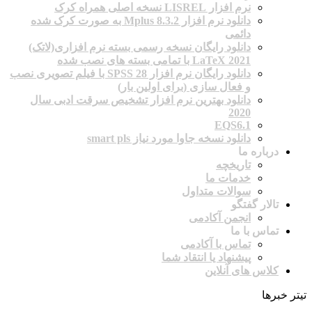
نرم افزار LISREL نسخه اصلی همراه کرک
دانلود نرم افزار Mplus 8.3.2 به صورت کرک شده
دائمی
دانلود رایگان نسخه رسمی بسته نرم افزاری(لاتک)
2021 LaTeX با تمامی بسته های نصب شده
دانلود رایگان نرم افزار SPSS 28 با فیلم تصویری نصب
و فعال سازی (برای اولین بار)
دانلود بهترین نرم افزار تشخیص سرقت ادبی سال
2020
EQS6.1
دانلود نسخه جاوا مورد نیاز smart pls
درباره ما
تاریخچه
خدمات ما
سوالات متداول
تالار گفتگو
انجمن آکادمی
تماس با ما
تماس با آکادمی
پیشنهاد یا انتقاد شما
کلاس های آنلاین
تیتر خبرها