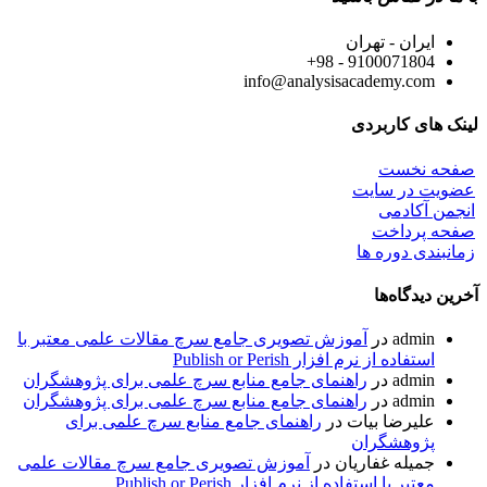
ایران - تهران
9100071804 - 98+
info@analysisacademy.com
لینک های کاربردی
صفحه نخست
عضویت در سایت
انجمن آکادمی
صفحه پرداخت
زمانبندی دوره ها
آخرین دیدگاه‌ها
admin
در
آموزش تصویری جامع سرچ مقالات علمی معتبر با
استفاده از نرم افزار Publish or Perish
admin
در
راهنمای جامع منابع سرچ علمی برای پژوهشگران
admin
در
راهنمای جامع منابع سرچ علمی برای پژوهشگران
علیرضا بیات
در
راهنمای جامع منابع سرچ علمی برای
پژوهشگران
جمیله غفاریان
در
آموزش تصویری جامع سرچ مقالات علمی
معتبر با استفاده از نرم افزار Publish or Perish