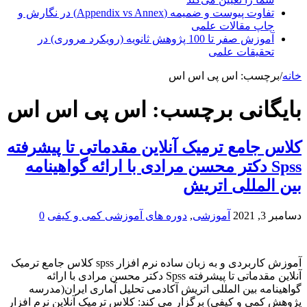
تفاوت پیوست و ضمیمه (Appendix vs Annex) در نگارش و
چاپ مقالات علمی
آموزش صفر تا 100 پژوهش ثانویه (رویکرد مروری) در
تحقیقات علمی
خانه
/
برچسب:
اس پی اس اس
بایگانی برچسب:
اس پی اس اس
کلاس جامع ترمیک آنلاین مقدماتی تا پیشرفته
Spss دکتر محسن مرادی با ارائه گواهینامه
بین المللی اتریش
دسامبر 3, 2021
آموزشی
,
دوره های آموزشی کمی و کیفی
0
آموزش کاربردی و به زبان ساده نرم افزار spss کلاس جامع ترمیک
آنلاین مقدماتی تا پیشرفته Spss دکتر محسن مرادی با ارائه
گواهینامه بین المللی اتریش آکادمی تحلیل آماری ایران(مدرسه
پژوهش کمی و کیفی) برگزار می کند: کلاس ترمیک آنلاین نرم افزار