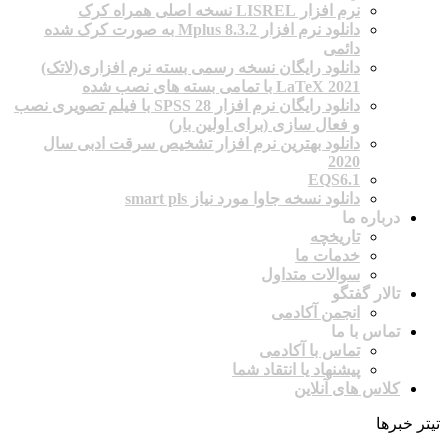
نرم افزار LISREL نسخه اصلی همراه کرک
دانلود نرم افزار Mplus 8.3.2 به صورت کرک شده
دائمی
دانلود رایگان نسخه رسمی بسته نرم افزاری(لاتک)
2021 LaTeX با تمامی بسته های نصب شده
دانلود رایگان نرم افزار SPSS 28 با فیلم تصویری نصب
و فعال سازی (برای اولین بار)
دانلود بهترین نرم افزار تشخیص سرقت ادبی سال
2020
EQS6.1
دانلود نسخه جاوا مورد نیاز smart pls
درباره ما
تاریخچه
خدمات ما
سوالات متداول
تالار گفتگو
انجمن آکادمی
تماس با ما
تماس با آکادمی
پیشنهاد یا انتقاد شما
کلاس های آنلاین
تیتر خبرها