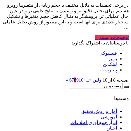
در برخی تحقیقات به دلایل مختلف با حجم زیادی از متغیرها روبرو
هستیم. برای تحلیل دقیق تر و رسیدن به نتایج علمی تر و در عین
حال عملیاتی تر، پژوهشگر به دنبال کاهش حجم متغیرها و تشکیل
ساختار جدیدی برای آنها است و به این منظور از روش تحلیل عاملی
…
توضیحات بیشتر »
با دوستانتان به اشتراک بگذارید
فیسبوک
تویتر
لینکدین
پینترست
صفحه 8 از 10
اولین «
...
«
10
9
8
7
6
»
دسته‌ها
آمار و روش تحقیق
آموزشی
ابزار جمع آوری اطلاعات
اخبار