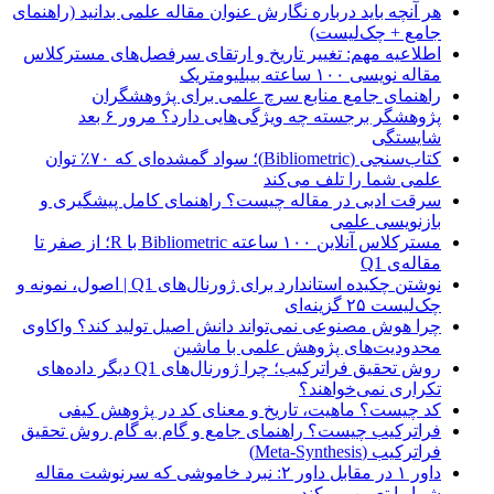
هر آنچه باید درباره نگارش عنوان مقاله علمی بدانید (راهنمای
جامع + چک‌لیست)
اطلاعیه مهم: تغییر تاریخ و ارتقای سرفصل‌های مسترکلاس
مقاله نویسی ۱۰۰ ساعته بیبلیومتریک
راهنمای جامع منابع سرچ علمی برای پژوهشگران
پژوهشگر برجسته چه ویژگی‌هایی دارد؟ مرور ۶ بعد
شایستگی
کتاب‌سنجی (Bibliometric)؛ سواد گمشده‌ای که ۷۰٪ توان
علمی شما را تلف می‌کند
سرقت ادبی در مقاله چیست؟ راهنمای کامل پیشگیری و
بازنویسی علمی
مسترکلاس آنلاین ۱۰۰ ساعته Bibliometric با R؛ از صفر تا
مقاله‌ی Q1
نوشتن چکیده استاندارد برای ژورنال‌های Q1 | اصول، نمونه و
چک‌لیست ۲۵ گزینه‌ای
چرا هوش مصنوعی نمی‌تواند دانش اصیل تولید کند؟ واکاوی
محدودیت‌های پژوهش علمی با ماشین
روش تحقیق فراترکیب؛ چرا ژورنال‌های Q1 دیگر داده‌های
تکراری نمی‌خواهند؟
کد چیست؟ ماهیت، تاریخ و معنای کد در پژوهش کیفی
فراترکیب چیست؟ راهنمای جامع و گام به گام روش تحقیق
فراترکیب (Meta-Synthesis)
داور ۱ در مقابل داور ۲: نبرد خاموشی که سرنوشت مقاله
شما را تعیین می‌کند