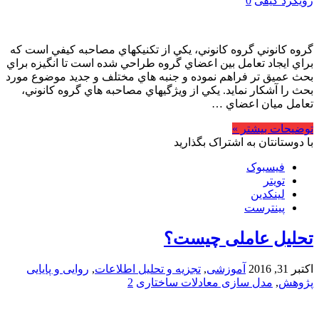
رویکرد کیفی
0
گروه كانوني گروه كانوني، يكي از تكنيك­هاي مصاحبه كيفي است كه
براي ايجاد تعامل بين اعضاي گروه طراحي شده است تا انگيزه براي
بحث عميق تر فراهم نموده و جنبه هاي مختلف و جديد موضوع مورد
بحث را آشكار نمايد. يكي از ويژگي­هاي مصاحبه­­ هاي گروه كانوني،
تعامل ميان اعضاي …
توضیحات بیشتر »
با دوستانتان به اشتراک بگذارید
فیسبوک
تویتر
لینکدین
پینترست
تحلیل عاملی چيست؟
اکتبر 31, 2016
آموزشی
,
تجزیه و تحلیل اطلاعات
,
روایی و پایایی
پژوهش
,
مدل سازی معادلات ساختاری
2